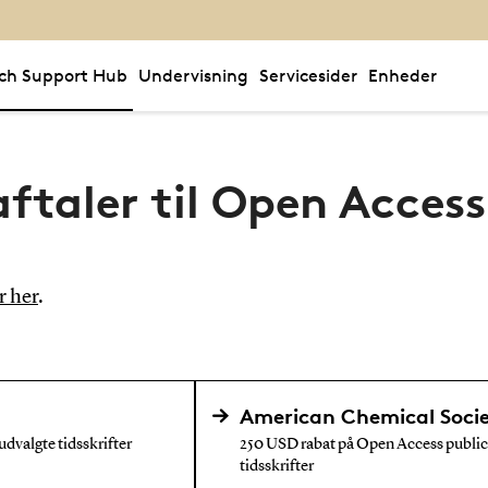
ch Support Hub
Undervisning
Servicesider
Enheder
aftaler til Open Access
r her
.
American Chemical Soci
dvalgte tidsskrifter
250 USD rabat på Open Access public
tidsskrifter