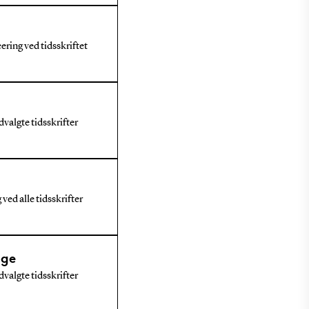
ring ved tidsskriftet
valgte tidsskrifter
ved alle tidsskrifter
dge
valgte tidsskrifter