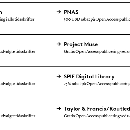
n
PNAS
g i alle tidsskrifter
500 USD rabat på Open Access publice
Project Muse
dvalgte tidsskrifter
Gratis Open Access publicering ved ud
SPIE Digital Library
dvalgte tidsskrifter
25% rabat på Open Access publicering 
Taylor & Francis/Routle
dvalgte tidsskrifter
Gratis Open Access publicering ved ud