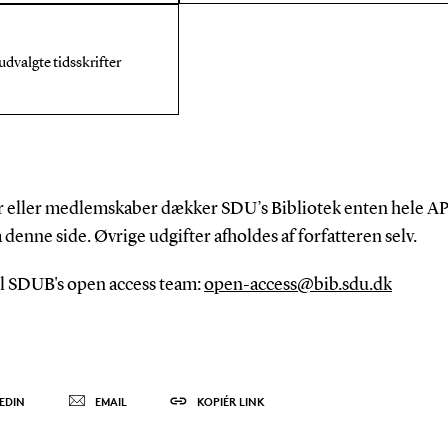
dvalgte tidsskrifter
 eller medlemskaber dækker SDU’s Bibliotek enten hele APC
å denne side. Øvrige udgifter afholdes af forfatteren selv.
til SDUB's open access team:
open-access@bib.sdu.dk
EDIN
EMAIL
KOPIÉR LINK