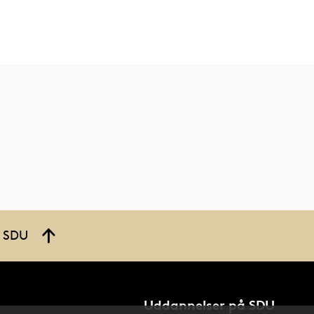
å SDU
Uddannelser på SDU