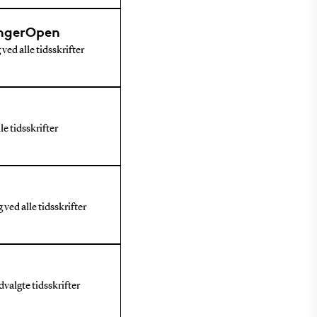
ingerOpen
ed alle tidsskrifter
e tidsskrifter
ved alle tidsskrifter
valgte tidsskrifter