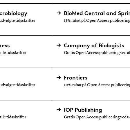
crobiology
BioMed Central and Spr
dvalgte tidsskrifter
15% rabat på Open Access publicering v
ress
Company of Biologists
lle tidsskrifter
Gratis Open Access publicering ved all
Frontiers
dvalgte tidsskrifter
10% rabat på Open Access publicering 
IOP Publishing
lle tidsskrifter
Gratis Open Access publicering ved ud