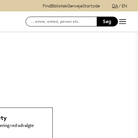
Find
Bibliotek
Genveje
Startside
DA
/
EN
Søg
Søg efter kontaktinformation på ansatte
E-læring (itslearning)
Hvordan finder du Syddansk Universitet?
Se lånerstatus, reservationer & f
Adgang til DigitalEksamen
Outlook Web Mail
mitSDU - For studerende ved SD
ety
ering ved udvalgte