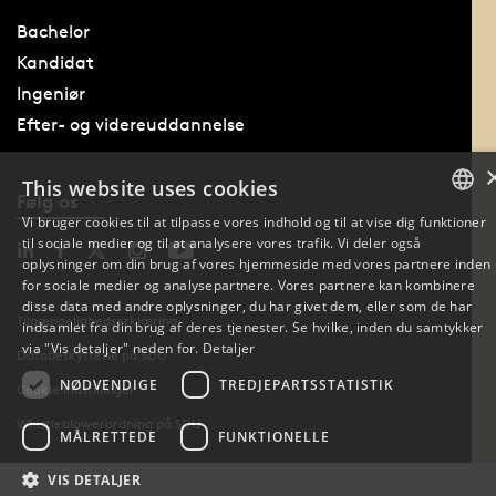
Bachelor
Kandidat
Ingeniør
Efter- og videreuddannelse
This website uses cookies
Følg os
Vi bruger cookies til at tilpasse vores indhold og til at vise dig funktioner
til sociale medier og til at analysere vores trafik. Vi deler også
DANISH
oplysninger om din brug af vores hjemmeside med vores partnere inden
for sociale medier og analysepartnere. Vores partnere kan kombinere
DANISH
disse data med andre oplysninger, du har givet dem, eller som de har
Tilgængelighedserklæring
indsamlet fra din brug af deres tjenester. Se hvilke, inden du samtykker
ENGLISH
via "Vis detaljer" neden for.
Detaljer
Databeskyttelse på SDU
NØDVENDIGE
TREDJEPARTSSTATISTIK
Cookie indstillinger
Whistleblowerordning på SDU
MÅLRETTEDE
FUNKTIONELLE
VIS DETALJER