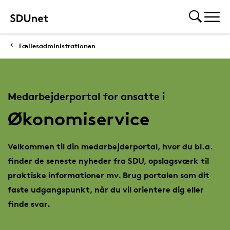
Fællesadministrationen
Medarbejderportal for ansatte i
Økonomiservice
Velkommen til din medarbejderportal, hvor du bl.a.
finder de seneste nyheder fra SDU, opslagsværk til
praktiske informationer mv. Brug portalen som dit
faste udgangspunkt, når du vil orientere dig eller
finde svar.