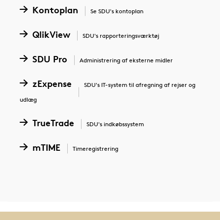
Kontoplan
Se SDU's kontoplan
QlikView
SDU's rapporteringsværktøj
SDU Pro
Administrering af eksterne midler
zExpense
SDU's IT-system til afregning af rejser og
udlæg
TrueTrade
SDU's indkøbssystem
mTIME
Timeregistrering