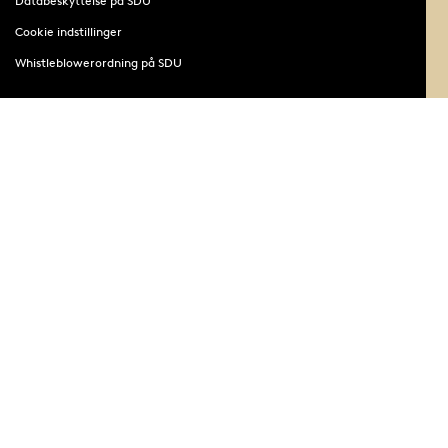
Databeskyttelse på SDU
Cookie indstillinger
Whistleblowerordning på SDU