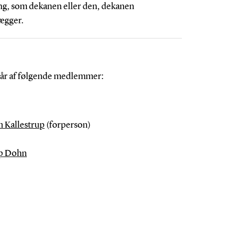
ng, som dekanen eller den, dekanen
ægger.
står af følgende medlemmer:
 Kallestrup
(forperson)
up Dohn