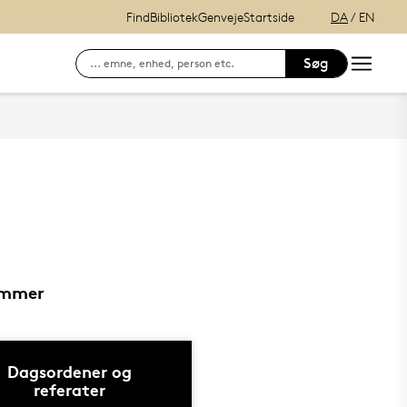
Find
Bibliotek
Genveje
Startside
DA
/
EN
Søg
Søg efter kontaktinformation på ansatte
E-læring (itslearning)
Hvordan finder du Syddansk Universitet?
Se lånerstatus, reservationer & f
Adgang til DigitalEksamen
Outlook Web Mail
mitSDU - For studerende ved SD
emmer
Dagsordener og
referater