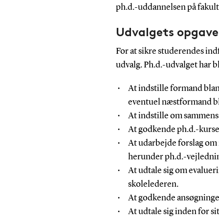
ph.d.-uddannelsen på fakultet
Udvalgets opgave
For at sikre studerendes ind
udvalg. Ph.d.-udvalget har b
At indstille formand bla
eventuel næstformand bl
At indstille om sammens
At godkende ph.d.-kurse
At udarbejde forslag om 
herunder ph.d.-vejlednin
At udtale sig om evalueri
skolelederen.
At godkende ansøgninger
At udtale sig inden for s