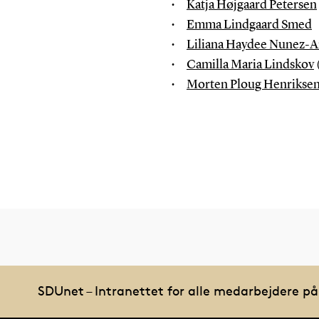
Katja Højgaard Petersen
Emma Lindgaard Smed
Liliana Haydee Nunez-
Camilla Maria Lindskov
Morten Ploug Henrikse
SDUnet – Intranettet for alle medarbejdere p