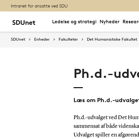
Intranet for ansatte ved SDU
Ledelse og strategi
Nyheder
Resear
SDUnet
Enheder
Fakulteter
Det Humanistiske Fakultet
Ph.d.-udv
Læs om Ph.d.-udvalget
Ph.d.-udvalget ved Det Huma
sammensat af både videnskab
Udvalget spiller en afgørende