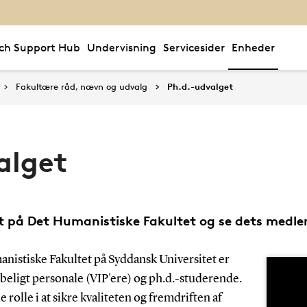
ch Support Hub
Undervisning
Servicesider
Enheder
Fakultære råd, nævn og udvalg
Ph.d.-udvalget
alget
 på Det Humanistiske Fakultet og se dets medl
nistiske Fakultet på Syddansk Universitet er
eligt personale (VIP'ere) og ph.d.-studerende.
 rolle i at sikre kvaliteten og fremdriften af