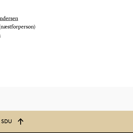
Andersen
(næstforperson)
n
å SDU