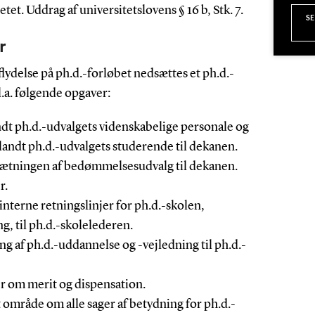
et. Uddrag af universitetslovens § 16 b, Stk. 7.
S
r
flydelse på ph.d.-forløbet nedsættes et ph.d.-
l.a. følgende opgaver:
ndt ph.d.-udvalgets videnskabelige personale og
andt ph.d.-udvalgets studerende til dekanen.
ætningen af bedømmelsesudvalg til dekanen.
r.
interne retningslinjer for ph.d.-skolen,
g, til ph.d.-skolelederen.
ng af ph.d.-uddannelse og -vejledning til ph.d.-
 om merit og dispensation.
it område om alle sager af betydning for ph.d.-