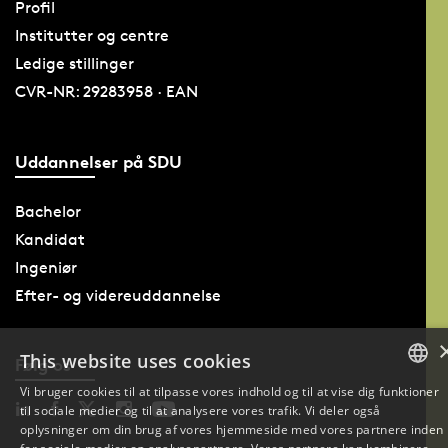
Profil
Institutter og centre
Ledige stillinger
CVR-NR: 29283958 · EAN
Uddannelser på SDU
Bachelor
Kandidat
Ingeniør
Efter- og videreuddannelse
This website uses cookies
Følg os
Vi bruger cookies til at tilpasse vores indhold og til at vise dig funktioner
til sociale medier og til at analysere vores trafik. Vi deler også
DANISH
oplysninger om din brug af vores hjemmeside med vores partnere inden