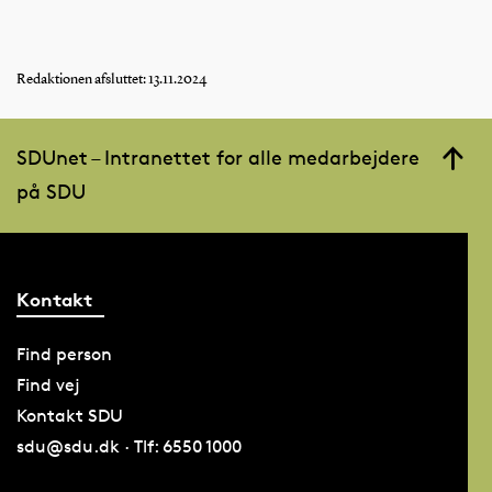
Redaktionen afsluttet: 13.11.2024
SDUnet – Intranettet for alle medarbejdere
på SDU
Kontakt
Find person
Find vej
Kontakt SDU
sdu@sdu.dk · Tlf: 6550 1000