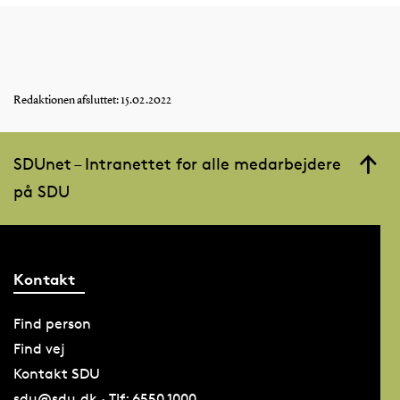
Redaktionen afsluttet: 15.02.2022
SDUnet – Intranettet for alle medarbejdere
på SDU
Kontakt
Find person
Find vej
Kontakt SDU
sdu@sdu.dk · Tlf: 6550 1000