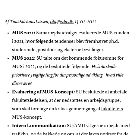
Af Tina Ellehuus Larsen,
tila@sdu.dk
,
15-02-2022
MUS 2021:
Samarbejdsudvalget evaluerede MUS-runden
i 2021, hvor følgende tendenser blev fremhævet ph.d.
studerende, postdocs og eksterne bevillinger.
MUS 2022:
SU talte om det kommende fokusemne for
MUS i 2022, og de besluttede følgende:
Hvis du skulle
prioritere 3 vigtige ting for din personlige udvikling - hvad ville
disse være?
Evaluering af MUS-koncept:
SU besluttede at anbefale
fakultetsledelsen, at der nedsættes en arbejdsgruppe,
som skal foretage en kritisk gennemgang af
fakultetets
MUS-koncept
.
Intern kommunikation:
SU/AMU vil gerne arbejde med
trafiklys, og de bakkede op om, at der laves notitser fra de