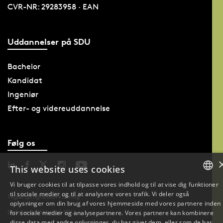
CVR-NR: 29283958 · EAN
Uddannelser på SDU
Bachelor
Kandidat
Ingeniør
Efter- og videreuddannelse
Følg os
This website uses cookies
Vi bruger cookies til at tilpasse vores indhold og til at vise dig funktioner
til sociale medier og til at analysere vores trafik. Vi deler også
DANISH
Tilgængelighedserklæring
oplysninger om din brug af vores hjemmeside med vores partnere inden
Databeskyttelse på SDU
for sociale medier og analysepartnere. Vores partnere kan kombinere
DANISH
disse data med andre oplysninger, du har givet dem, eller som de har