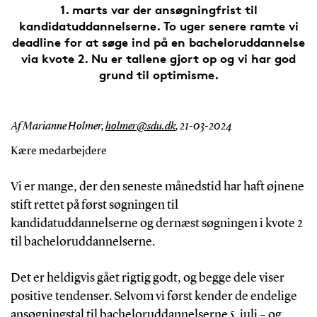
1. marts var der ansøgningfrist til
kandidatuddannelserne. To uger senere ramte vi
deadline for at søge ind på en bacheloruddannelse
via kvote 2. Nu er tallene gjort op og vi har god
grund til optimisme.
Af Marianne Holmer,
holmer@sdu.dk
,
21-03-2024
Kære medarbejdere
Vi er mange, der den seneste månedstid har haft øjnene
stift rettet på først søgningen til
kandidatuddannelserne og dernæst søgningen i kvote 2
til bacheloruddannelserne.
Det er heldigvis gået rigtig godt, og begge dele viser
positive tendenser. Selvom vi først kender de endelige
ansøgningstal til bacheloruddannelserne 5. juli – og