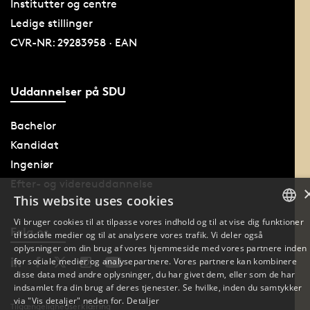
Institutter og centre
Ledige stillinger
CVR-NR: 29283958 · EAN
Uddannelser på SDU
Bachelor
Kandidat
Ingeniør
Efter- og videreuddannelse
This website uses cookies
Vi bruger cookies til at tilpasse vores indhold og til at vise dig funktioner
Følg os
til sociale medier og til at analysere vores trafik. Vi deler også
DANISH
oplysninger om din brug af vores hjemmeside med vores partnere inden
for sociale medier og analysepartnere. Vores partnere kan kombinere
DANISH
disse data med andre oplysninger, du har givet dem, eller som de har
indsamlet fra din brug af deres tjenester. Se hvilke, inden du samtykker
ENGLISH
via "Vis detaljer" neden for.
Detaljer
Tilgængelighedserklæring