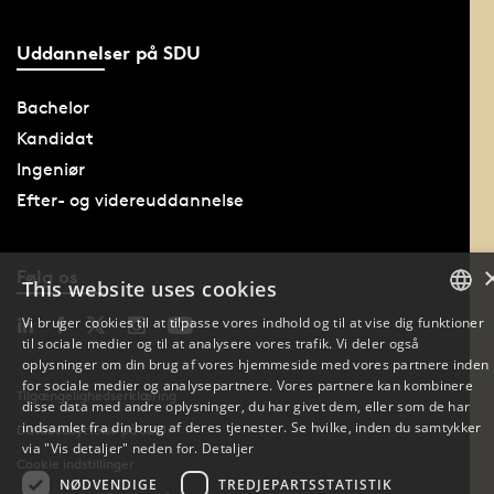
Uddannelser på SDU
Bachelor
Kandidat
Ingeniør
Efter- og videreuddannelse
Følg os
This website uses cookies
Vi bruger cookies til at tilpasse vores indhold og til at vise dig funktioner
til sociale medier og til at analysere vores trafik. Vi deler også
DANISH
oplysninger om din brug af vores hjemmeside med vores partnere inden
for sociale medier og analysepartnere. Vores partnere kan kombinere
DANISH
Tilgængelighedserklæring
disse data med andre oplysninger, du har givet dem, eller som de har
indsamlet fra din brug af deres tjenester. Se hvilke, inden du samtykker
Databeskyttelse på SDU
ENGLISH
via "Vis detaljer" neden for.
Detaljer
Cookie indstillinger
NØDVENDIGE
TREDJEPARTSSTATISTIK