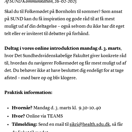
Af SUND Kommunikation,
26-02-2025
Skal du til Folkemødet på Bornholm til sommer? Som ansat
på SUND kan du få inspiration og gode råd til at få mest
muligt ud af din deltagelse – også selvom du ikke har dit eget
telt eller er inviteret til debatter på forhånd.
Deltag i vores online introduktion mandag d. 3. marts
,
hvor Det Sundhedsvidenskabelige Fakultet giver konkrete råd
til, hvordan du navigerer Folkemødet og får mest muligt ud af
det. Du behøver ikke at have besluttet dig endeligt for at tage
afsted – mød bare op og bliv klogere.
Praktisk information:
Hvornår?
Mandag d. 3. marts kl.
9.30-10.40
Hvor?
Online via TEAMS
Tilmelding:
Send en mail til
sikri@health.sdu.dk
, så får