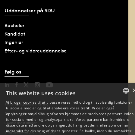
Uddannelser på SDU
Bachelor
Kandidat
Ingeniør
Efter- og videreuddannelse
Følg os
This website uses cookies
Vi bruger cookies til at tilpasse vores indhold og til at vise dig funktioner
Tilgængelighedserklæring
til sociale medier og til at analysere vores trafik. Vi deler også
DANISH
oplysninger om din brug af vores hjemmeside med vores partnere inden
Databeskyttelse på SDU
for sociale medier og analysepartnere. Vores partnere kan kombinere
DANISH
Cookie indstillinger
disse data med andre oplysninger, du har givet dem, eller som de har
indsamlet fra din brug af deres tjenester. Se hvilke, inden du samtykker
Whistleblowerordning på SDU