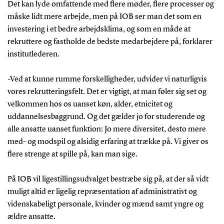
Det kan lyde omfattende med flere møder, flere processer og
måske lidt mere arbejde, men på IOB ser man det som en
investering i et bedre arbejdsklima, og som en måde at
rekruttere og fastholde de bedste medarbejdere på, forklarer
institutlederen.
-Ved at kunne rumme forskelligheder, udvider vi naturligvis
vores rekrutteringsfelt. Det er vigtigt, at man føler sig set og
velkommen hos os uanset køn, alder, etnicitet og
uddannelsesbaggrund. Og det gælder jo for studerende og
alle ansatte uanset funktion: Jo mere diversitet, desto mere
med- og modspil og alsidig erfaring at trække på. Vi giver os
flere strenge at spille på, kan man sige.
På IOB vil ligestillingsudvalget bestræbe sig på, at der så vidt
muligt altid er ligelig repræsentation af administrativt og
videnskabeligt personale, kvinder og mænd samt yngre og
ældre ansatte.