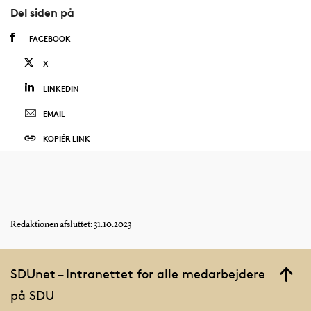
Del siden på
FACEBOOK
X
LINKEDIN
EMAIL
KOPIÉR LINK
Redaktionen afsluttet: 31.10.2023
SDUnet – Intranettet for alle medarbejdere
på SDU