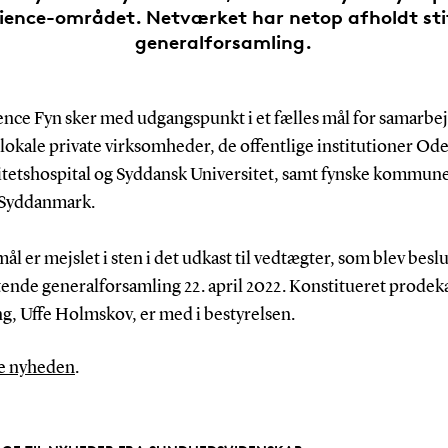
cience-området. Netværket har netop afholdt st
generalforsamling.
ence Fyn sker med udgangspunkt i et fælles mål for samarbe
 lokale private virksomheder, de offentlige institutioner Od
itetshospital og Syddansk Universitet, samt fynske kommun
Syddanmark.
ål er mejslet i sten i det udkast til vedtægter, som blev beslu
tende generalforsamling 22. april 2022. Konstitueret prodek
ng, Uffe Holmskov, er med i bestyrelsen.
e nyheden
.