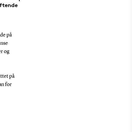
iftende
jde på
ense
er og
ttet på
an for