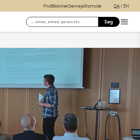
Find
Bibliotek
Genveje
Startside
DA
/
EN
Søg
Søg efter kontaktinformation på ansatte
E-læring (itslearning)
Hvordan finder du Syddansk Universitet?
Se lånerstatus, reservationer & f
Adgang til DigitalEksamen
Outlook Web Mail
mitSDU - For studerende ved SD