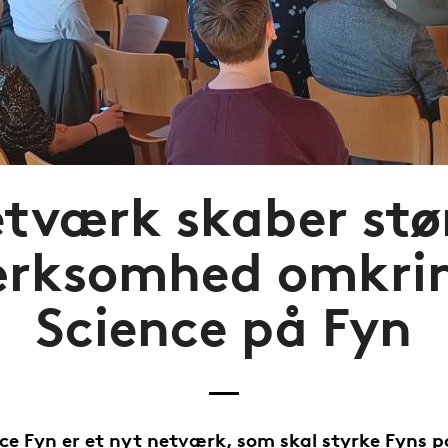
tværk skaber stø
ksomhed omkrin
Science på Fyn
nce Fyn er et nyt netværk, som skal styrke Fyns p