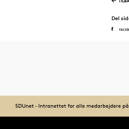
TILB
Del si
FACE
SDUnet – Intranettet for alle medarbejdere p