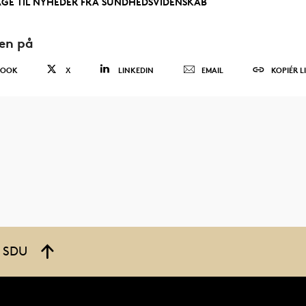
AGE TIL NYHEDER FRA SUNDHEDSVIDENSKAB
den på
BOOK
X
LINKEDIN
EMAIL
KOPIÉR L
å SDU