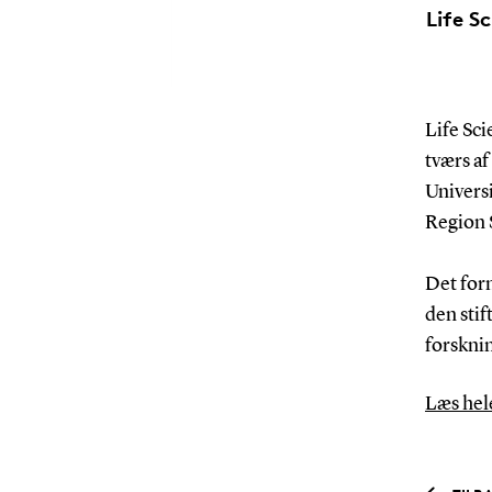
Life S
Life Sci
tværs af
Univers
Region 
Det form
den stif
forskni
Læs hel