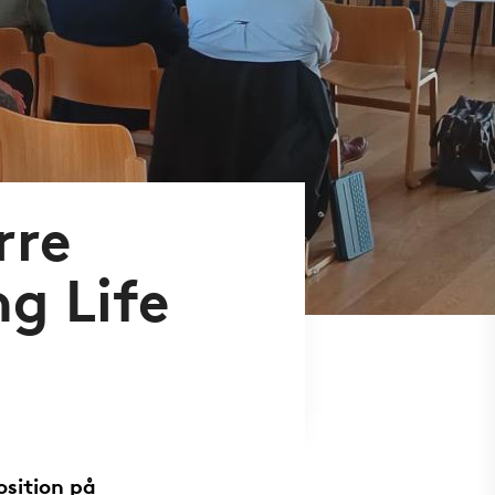
rre
g Life
osition på