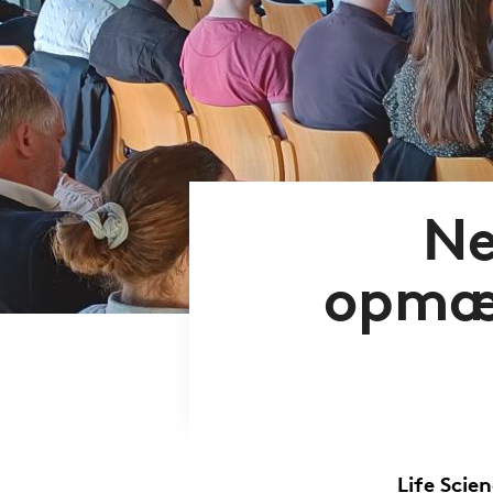
Ne
opmær
Life Scie