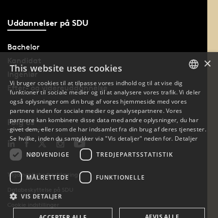
Uddannelser på SDU
Bachelor
×
Kandidat
This website uses cookies
Ingeniør
Vi bruger cookies til at tilpasse vores indhold og til at vise dig
Efter- og videreuddannelse
funktioner til sociale medier og til at analysere vores trafik. Vi deler
DANISH
også oplysninger om din brug af vores hjemmeside med vores
partnere inden for sociale medier og analysepartnere. Vores
DANISH
partnere kan kombinere disse data med andre oplysninger, du har
Følg os
givet dem, eller som de har indsamlet fra din brug af deres tjenester.
ENGLISH
Se hvilke, inden du samtykker via "Vis detaljer" neden for.
Detaljer
NØDVENDIGE
TREDJEPARTSSTATISTIK
Tilgængelighedserklæring
MÅLRETTEDE
FUNKTIONELLE
Databeskyttelse på SDU
VIS DETALJER
Cookie indstillinger
AFVIS ALLE
ACCEPTER ALLE