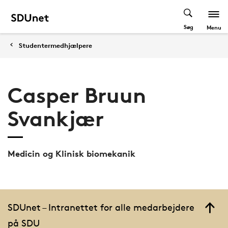
Søg
Menu
Studentermedhjælpere
Casper Bruun
Svankjær
Medicin og Klinisk biomekanik
SDUnet – Intranettet for alle medarbejdere
på SDU