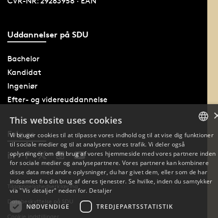
CVR-NR: 29283958 · EAN
Uddannelser på SDU
Bachelor
Kandidat
Ingeniør
Efter- og videreuddannelse
This website uses cookies
Følg os
Vi bruger cookies til at tilpasse vores indhold og til at vise dig funktioner
til sociale medier og til at analysere vores trafik. Vi deler også
DANISH
oplysninger om din brug af vores hjemmeside med vores partnere inden
for sociale medier og analysepartnere. Vores partnere kan kombinere
DANISH
disse data med andre oplysninger, du har givet dem, eller som de har
indsamlet fra din brug af deres tjenester. Se hvilke, inden du samtykker
Tilgængelighedserklæring
ENGLISH
via "Vis detaljer" neden for.
Detaljer
Databeskyttelse på SDU
NØDVENDIGE
TREDJEPARTSSTATISTIK
Cookie indstillinger