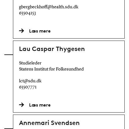
gbergbeckhoff@health.sdu.dk
65504153
Læs mere
Lau Caspar Thygesen
Studieleder
Statens Institut for Folkesundhed
lct@sdu.dk
65507771
Læs mere
Annemari Svendsen