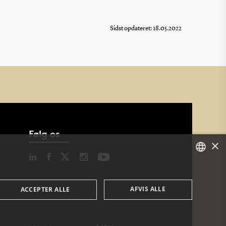
Sidst opdateret: 18.05.2022
Følg os
×
DANISH
AFVIS ALLE
ACCEPTER ALLE
DANISH
ENGLISH