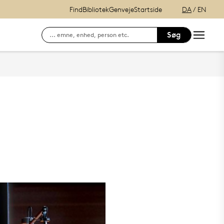
Find
Bibliotek
Genveje
Startside
DA
/
EN
Søg
Søg efter kontaktinformation på ansatte
E-læring (itslearning)
Hvordan finder du Syddansk Universitet?
Se lånerstatus, reservationer & f
Adgang til DigitalEksamen
Outlook Web Mail
mitSDU - For studerende ved SD