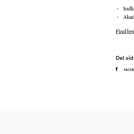
Ind
Akad
Find be
Del si
FACE