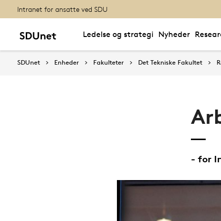
Intranet for ansatte ved SDU
Ledelse og strategi
Nyheder
Resear
SDUnet
Enheder
Fakulteter
Det Tekniske Fakultet
R
Ar
- for 