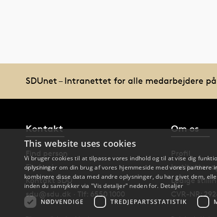
SDUnet – Intranettet for alle medarbejdere p
Kontakt
Om os
This website uses cookies
Find person
Profil
Vi bruger cookies til at tilpasse vores indhold og til at vise dig funkti
Find vej
Institutter 
oplysninger om din brug af vores hjemmeside med vores partnere in
kombinere disse data med andre oplysninger, du har givet dem, eller
Kontakt SDU
Ledige stilli
inden du samtykker via "Vis detaljer" neden for.
Detaljer
sdu@sdu.dk · Tlf: 6550 1000
CVR-NR: 292
NØDVENDIGE
TREDJEPARTSSTATISTIK