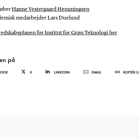
køber
Hanne Vestergaard Hemmingsen
emisk medarbejder Lars Duelund
redskabsplanen for Institut for Grøn Teknologi her
den på
BOOK
X
LINKEDIN
EMAIL
KOPIÉR L