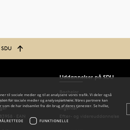
å SDU
Uddannelser på SDU
Bachelor
oner til sociale medier og til at analysere vores trafik. Vi deler også
og centre
Kandidat
den for sociale medier og analysepartnere. Vores partnere kan
 som de har indsamlet fra din brug af deres tjenester. Se hvilke,
nger
Ingeniør
83958 · EAN
Efter- og videreuddannelse
MÅLRETTEDE
FUNKTIONELLE