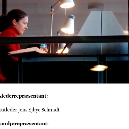
slederrepræsentant:
itutleder
Jens Ejbye Schmidt
smiljørepræsentant: