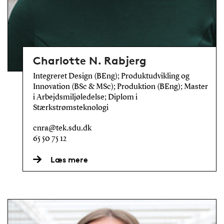
Charlotte N. Rabjerg
Integreret Design (BEng); Produktudvikling og
Innovation (BSc & MSc); Produktion (BEng); Master
i Arbejdsmiljøledelse; Diplom i
Stærkstrømsteknologi
cnra@tek.sdu.dk
65 50 75 12
Læs mere