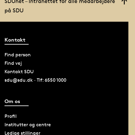
SDUnet – Intranettet for alle medarbejdere
på SDU
Kontakt
Find person
Find vej
Kontakt SDU
sdu@sdu.dk · Tlf: 6550 1000
Om os
Profil
Institutter og centre
Ledige stillinger