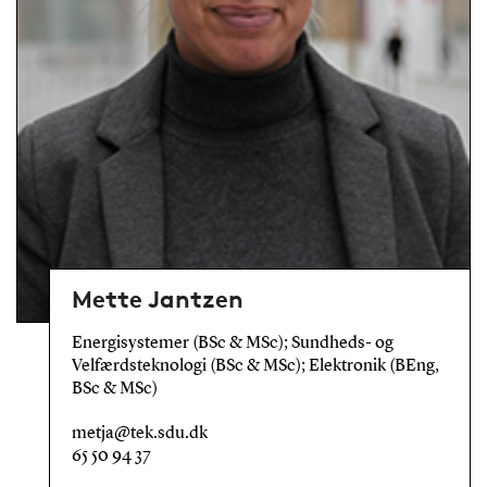
Mette Jantzen
Energisystemer (BSc & MSc); Sundheds- og
Velfærdsteknologi (BSc & MSc); Elektronik (BEng,
BSc & MSc)
metja@tek.sdu.dk
65 50 94 37