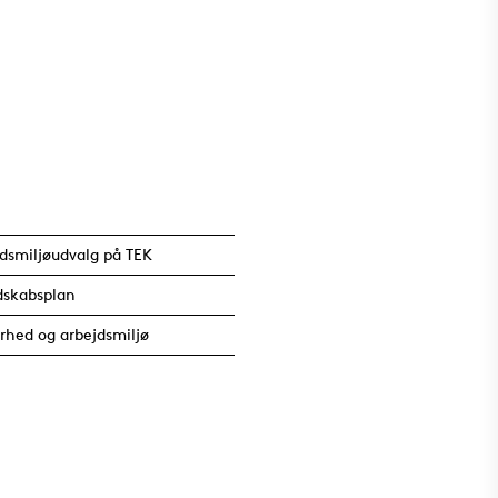
dsmiljøudvalg på TEK
dskabsplan
rhed og arbejdsmiljø