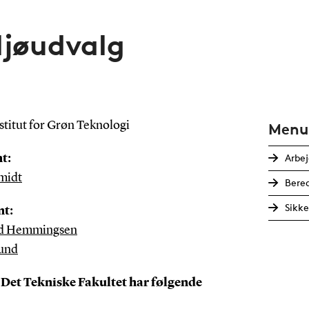
ljøudvalg
stitut for Grøn Teknologi
Menu
Arbej
t:
midt
Bere
Sikke
nt:
rd Hemmingsen
und
Det Tekniske Fakultet har følgende