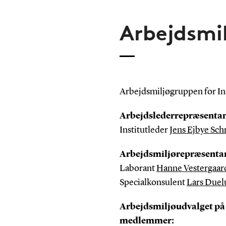
Arbejdsmi
Arbejdsmiljøgruppen for In
Arbejdslederrepræsentan
Institutleder
Jens Ejbye Sch
Arbejdsmiljørepræsenta
Laborant
Hanne Vestergaa
Specialkonsulent
Lars Duel
Arbejdsmiljøudvalget på 
medlemmer: