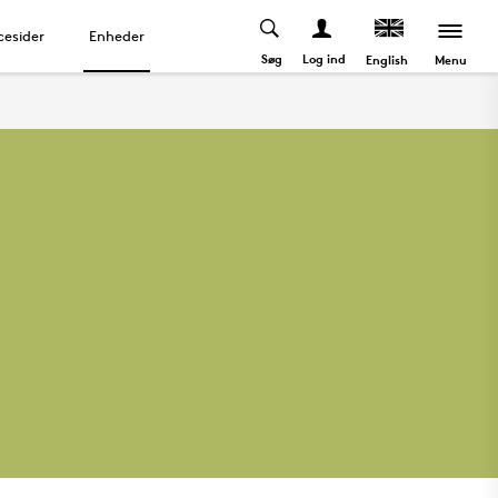
cesider
Enheder
Søg
Log ind
Menu
English