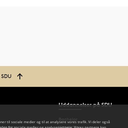
å SDU
Uddannelser på SDU
Bachelor
oner til sociale medier og til at analysere vores trafik. Vi deler også
og centre
Kandidat
den for sociale medier og analysepartnere. Vores partnere kan