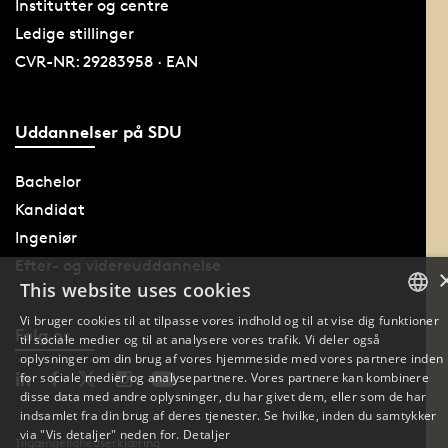
Institutter og centre
Ledige stillinger
CVR-NR: 29283958 · EAN
Uddannelser på SDU
Bachelor
Kandidat
Ingeniør
Efter- og videreuddannelse
This website uses cookies
Vi bruger cookies til at tilpasse vores indhold og til at vise dig funktioner
Følg os
til sociale medier og til at analysere vores trafik. Vi deler også
DANISH
oplysninger om din brug af vores hjemmeside med vores partnere inden
for sociale medier og analysepartnere. Vores partnere kan kombinere
DANISH
disse data med andre oplysninger, du har givet dem, eller som de har
indsamlet fra din brug af deres tjenester. Se hvilke, inden du samtykker
ENGLISH
via "Vis detaljer" neden for.
Detaljer
Tilgængelighedserklæring