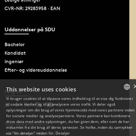
CVR-NR: 29283958 · EAN
Uddannelser på SDU
Bachelor
Kandidat
Ingeniør
Efter- og videreuddannelse
This website uses cookies
Følg os
Vi bruger cookies til at tilpasse vores indhold og til at vise dig funktioner
til sociale medier og til at analysere vores trafik. Vi deler også
DANISH
oplysninger om din brug af vores hjemmeside med vores partnere inden
for sociale medier og analysepartnere. Vores partnere kan kombinere
DANISH
disse data med andre oplysninger, du har givet dem, eller som de har
Tilgængelighedserklæring
indsamlet fra din brug af deres tjenester. Se hvilke, inden du samtykker
ENGLISH
via "Vis detaljer" neden for.
Detaljer
Databeskyttelse på SDU