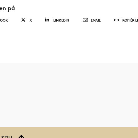
den på
BOOK
X
LINKEDIN
EMAIL
KOPIÉR L
å SDU