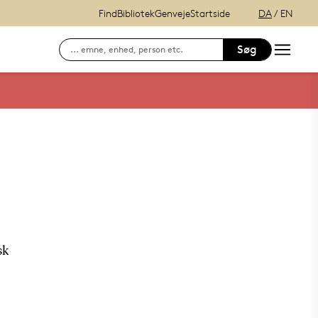
Find
Bibliotek
Genveje
Startside
DA
/
EN
Søg
Søg efter kontaktinformation på ansatte
E-læring (itslearning)
Hvordan finder du Syddansk Universitet?
Se lånerstatus, reservationer & f
Adgang til DigitalEksamen
Outlook Web Mail
mitSDU - For studerende ved SD
sk