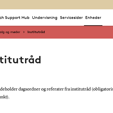
ch Support Hub
Undervisning
Servicesider
Enheder
alg og møder
Institutråd
stitutråd
deholder dagsordner og referater fra institutråd (obligatori
nkt).