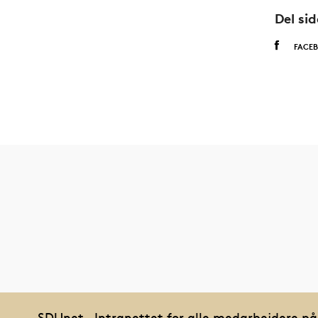
Del si
FACE
SDUnet – Intranettet for alle medarbejdere p