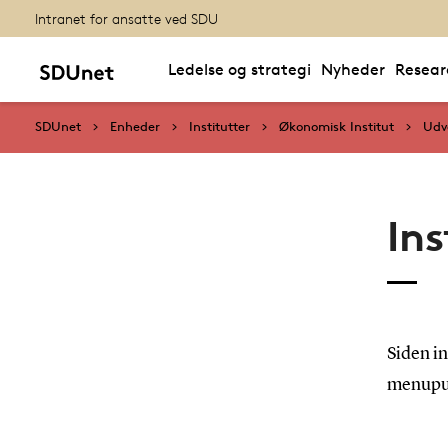
Intranet for ansatte ved SDU
Ledelse og strategi
Nyheder
Resear
SDUnet
Enheder
Institutter
Økonomisk Institut
Udv
In
Siden in
menupu