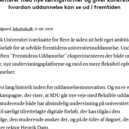
hvordan uddannelse kan se ud i fremtiden
algaard,
bda@sdu.dk
,
11-06-2020
 Universitet iværksatte for flere år siden sit helt eget ambit
forløb for at udvikle fremtidens universitetsuddannelse. Un
iften ”Fremtidens Uddannelse” eksperimenteres der både 
, nye undervisningsplatforme og med en mere fleksibel op
nnelser.
 en lang historik inden for uddannelsesinnovation. Og nu er er
kampagne, der viser, at SDU går nye veje med fleksible udda
 studerende både har almindelig undervisning på universitet
il særligt tilrettelagte digitale forløb, der kan tilgås i den
ge, den studerende ønsker det, og på de tider af døgnet, de
ger rektor Henrik Dam.