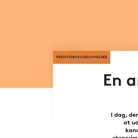
FREMTIDENS UDDANNELSER
En a
I dag, de
at u
kand
eksperim