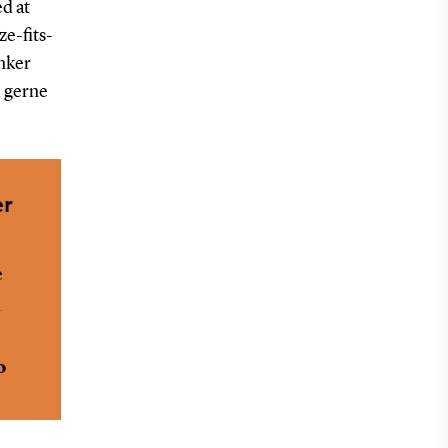
ed at
e-fits-
anker
i gerne
er
e
d
0