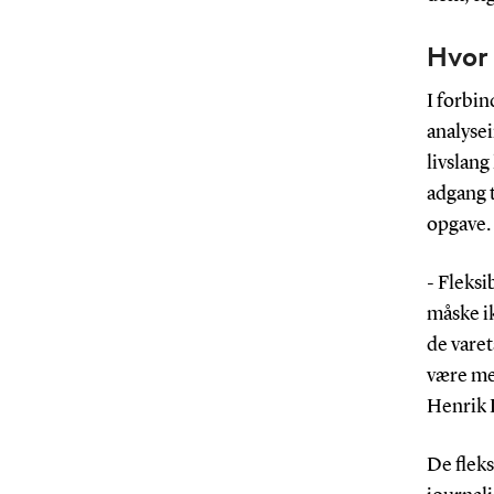
Hvor 
I forbi
analyse
livslang
adgang t
opgave.
- Fleksi
måske ik
de varet
være me
Henrik
De fleks