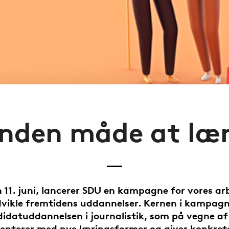
nden måde at læ
n 11. juni, lancerer SDU en kampagne for vores a
dvikle fremtidens uddannelser. Kernen i kampagn
idatuddannelsen i journalistik, som på vegne a
enterer med nye læringsformer og giver konkret