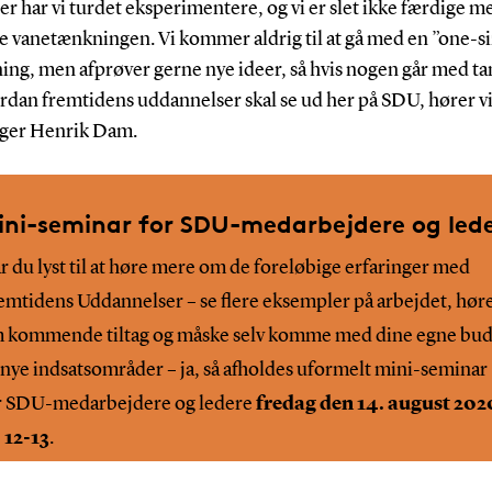
er har vi turdet eksperimentere, og vi er slet ikke færdige m
 vanetænkningen. Vi kommer aldrig til at gå med en ”one-siz
ning, men afprøver gerne nye ideer, så hvis nogen går med t
rdan fremtidens uddannelser skal se ud her på SDU, hører v
siger Henrik Dam.
ini-seminar for SDU-medarbejdere og led
r du lyst til at høre mere om de foreløbige erfaringer med
emtidens Uddannelser – se flere eksempler på arbejdet, hør
 kommende tiltag og måske selv komme med dine egne bu
 nye indsatsområder – ja, så afholdes uformelt mini-seminar
r SDU-medarbejdere og ledere
fredag den 14. august 202
. 12-13
.