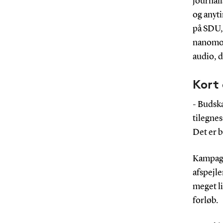
journali
og anyt
på SDU,
nanomodu
audio, d
Kort
- Budsk
tilegne
Det er 
Kampagn
afspejle
meget li
forløb.