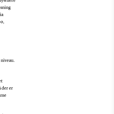
 anywhere
isning
ia
eo,
 niveau.
et
 der er
amme