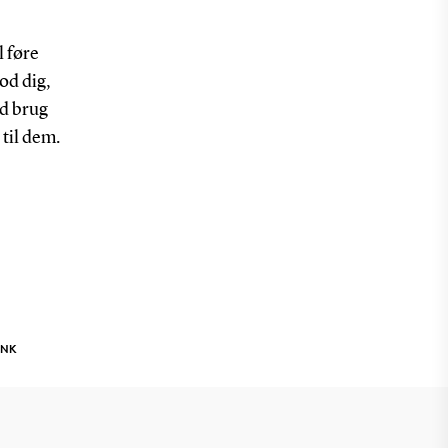
l føre
od dig,
ed brug
 til dem.
INK