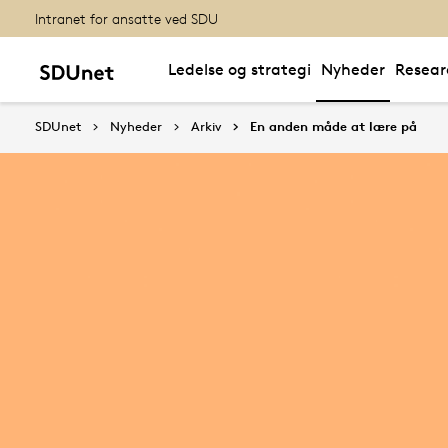
Intranet for ansatte ved SDU
Ledelse og strategi
Nyheder
Resear
SDUnet
Nyheder
Arkiv
En anden måde at lære på