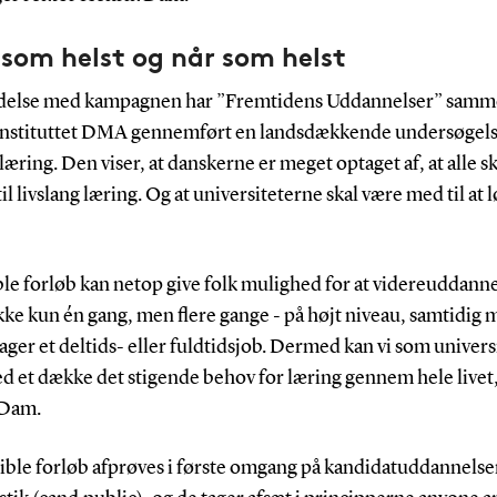
som helst og når som helst
ndelse med kampagnen har ”Fremtidens Uddannelser” sam
instituttet DMA gennemført en landsdækkende undersøgel
 læring. Den viser, at danskerne er meget optaget af, at alle s
il livslang læring. Og at universiteterne skal være med til at 
ble forløb kan netop give folk mulighed for at videreuddanne
ke kun én gang, men flere gange - på højt niveau, samtidig 
ager et deltids- eller fuldtidsjob. Dermed kan vi som univers
d et dække det stigende behov for læring gennem hele livet,
 Dam.
ible forløb afprøves i første omgang på kandidatuddannelse