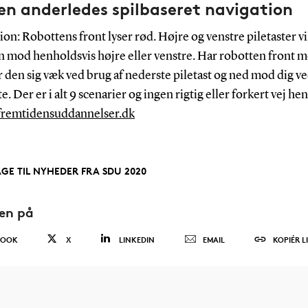
en anderledes spilbaseret navigation
ion: Robottens front lyser rød. Højre og venstre piletaster vi
n mod henholdsvis højre eller venstre. Har robotten front m
 den sig væk ved brug af nederste piletast og ned mod dig v
te. Der er i alt 9 scenarier og ingen rigtig eller forkert vej hen
/fremtidensuddannelser.dk
AGE TIL NYHEDER FRA SDU 2020
den på
BOOK
X
LINKEDIN
EMAIL
KOPIÉR L