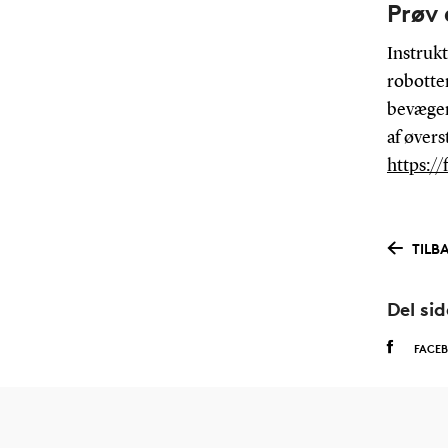
Prøv 
Instrukt
robotte
bevæger
af øvers
https:/
TILB
Del si
FACE