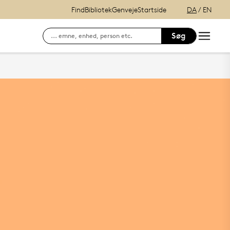
Find
Bibliotek
Genveje
Startside
DA
/
EN
Søg
Søg efter kontaktinformation på ansatte
E-læring (itslearning)
Hvordan finder du Syddansk Universitet?
Se lånerstatus, reservationer & f
Adgang til DigitalEksamen
Outlook Web Mail
mitSDU - For studerende ved SD