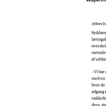
Af Bente D
Syddansk
lærings
overskr
metoder
af udda
- Vi har
med en 
hvor de
adgang t
rækkeføl
dem, si