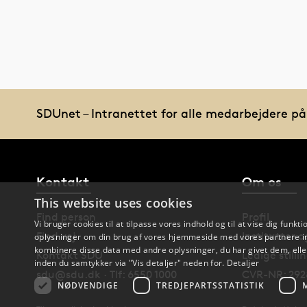
SDUnet – Intranettet for alle medarbejdere p
Kontakt
Om os
This website uses cookies
Find person
Profil
Vi bruger cookies til at tilpasse vores indhold og til at vise dig funkti
Find vej
Institutter 
oplysninger om din brug af vores hjemmeside med vores partnere in
kombinere disse data med andre oplysninger, du har givet dem, eller
Kontakt SDU
Ledige stilli
inden du samtykker via "Vis detaljer" neden for.
Detaljer
sdu@sdu.dk · Tlf: 6550 1000
CVR-NR: 292
NØDVENDIGE
TREDJEPARTSSTATISTIK