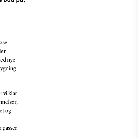
iøse
der
med nye
bygning
 vi klar
nnelser,
et og
r passer