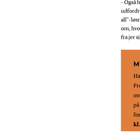
- Også h
udfordre
all”-løs
om, hvo
fra jer 
M
Ha
Fr
om
på
fo
kl