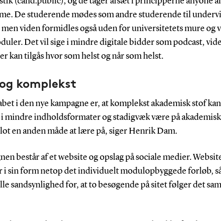
stik (cand.public), og de tager afsæt i principperne anyone
ime. De studerende mødes som andre studerende til underv
 men viden formidles også uden for universitetets mure og v
ler. Det vil sige i mindre digitale bidder som podcast, vid
er kan tilgås hvor som helst og når som helst.
 og komplekst
abet i den nye kampagne er, at komplekst akademisk stof kan
s i mindre indholdsformater og stadigvæk være på akademisk
blot en anden måde at lære på, siger Henrik Dam.
en består af et website og opslag på sociale medier. Websit
r i sin form netop det individuelt modulopbyggede forløb, så
lle sandsynlighed for, at to besøgende på sitet følger det s