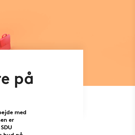
re på
rbejde med
en er
f SDU
e bud på,