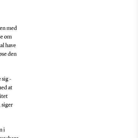
men med
se om
kal have
løse den
 sig -
med at
itet
 siger
n i