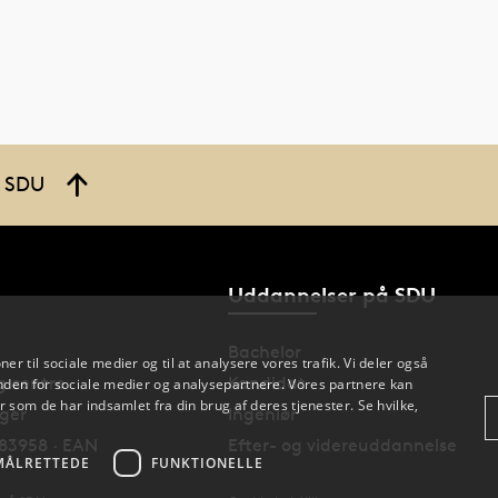
å SDU
Uddannelser på SDU
Bachelor
oner til sociale medier og til at analysere vores trafik. Vi deler også
og centre
Kandidat
den for sociale medier og analysepartnere. Vores partnere kan
 som de har indsamlet fra din brug af deres tjenester. Se hvilke,
nger
Ingeniør
83958 · EAN
Efter- og videreuddannelse
MÅLRETTEDE
FUNKTIONELLE