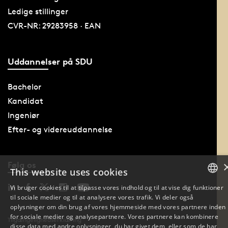
Ledige stillinger
CVR-NR: 29283958 · EAN
Uddannelser på SDU
Bachelor
Kandidat
Ingeniør
Efter- og videreuddannelse
Følg os
This website uses cookies
Vi bruger cookies til at tilpasse vores indhold og til at vise dig funktioner
til sociale medier og til at analysere vores trafik. Vi deler også
DANISH
oplysninger om din brug af vores hjemmeside med vores partnere inden
for sociale medier og analysepartnere. Vores partnere kan kombinere
Tilgængelighedserklæring
DANISH
disse data med andre oplysninger, du har givet dem, eller som de har