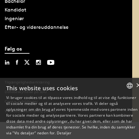
Bachelor
Kandidat
Ingeniør
Efter- og videreuddannelse
Følg os
Tilgængelighedserklæring
This website uses cookies
Databeskyttelse på SDU
Vi bruger cookies til at tilpasse vores indhold og til at vise dig funktioner
Cookie indstillinger
til sociale medier og til at analysere vores trafik. Vi deler også
DANISH
oplysninger om din brug af vores hjemmeside med vores partnere inden
Whistleblowerordning på SDU
for sociale medier og analysepartnere. Vores partnere kan kombinere
DANISH
disse data med andre oplysninger, du har givet dem, eller som de har
indsamlet fra din brug af deres tjenester. Se hvilke, inden du samtykker
ENGLISH
via "Vis detaljer" neden for.
Detaljer