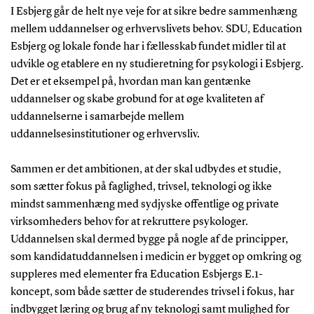
I Esbjerg går de helt nye veje for at sikre bedre sammenhæng
mellem uddannelser og erhvervslivets behov. SDU, Education
Esbjerg og lokale fonde har i fællesskab fundet midler til at
udvikle og etablere en ny studieretning for psykologi i Esbjerg.
Det er et eksempel på, hvordan man kan gentænke
uddannelser og skabe grobund for at øge kvaliteten af
uddannelserne i samarbejde mellem
uddannelsesinstitutioner og erhvervsliv.
Sammen er det ambitionen, at der skal udbydes et studie,
som sætter fokus på faglighed, trivsel, teknologi og ikke
mindst sammenhæng med sydjyske offentlige og private
virksomheders behov for at rekruttere psykologer.
Uddannelsen skal dermed bygge på nogle af de principper,
som kandidatuddannelsen i medicin er bygget op omkring og
suppleres med elementer fra Education Esbjergs E.1-
koncept, som både sætter de studerendes trivsel i fokus, har
indbygget læring og brug af ny teknologi samt mulighed for