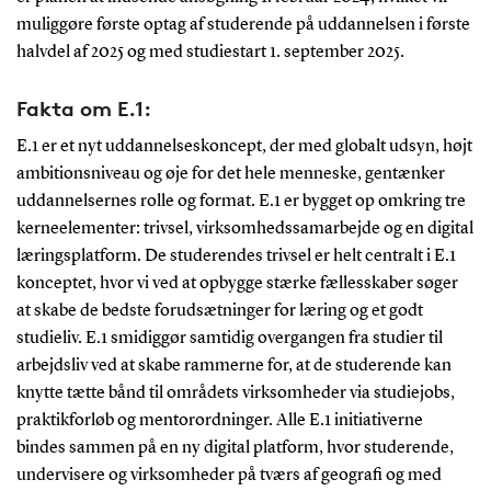
muliggøre første optag af studerende på uddannelsen i første
halvdel af 2025 og med studiestart 1. september 2025.
Fakta om E.1:
E.1 er et nyt uddannelseskoncept, der med globalt udsyn, højt
ambitionsniveau og øje for det hele menneske, gentænker
uddannelsernes rolle og format. E.1 er bygget op omkring tre
kerneelementer: trivsel, virksomhedssamarbejde og en digital
læringsplatform. De studerendes trivsel er helt centralt i E.1
konceptet, hvor vi ved at opbygge stærke fællesskaber søger
at skabe de bedste forudsætninger for læring og et godt
studieliv. E.1 smidiggør samtidig overgangen fra studier til
arbejdsliv ved at skabe rammerne for, at de studerende kan
knytte tætte bånd til områdets virksomheder via studiejobs,
praktikforløb og mentorordninger. Alle E.1 initiativerne
bindes sammen på en ny digital platform, hvor studerende,
undervisere og virksomheder på tværs af geografi og med