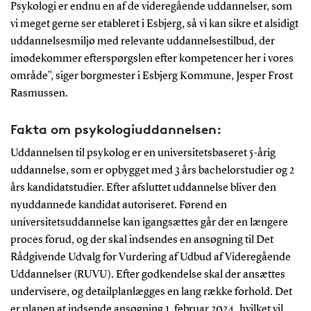
Psykologi er endnu en af de videregående uddannelser, som
vi meget gerne ser etableret i Esbjerg, så vi kan sikre et alsidigt
uddannelsesmiljø med relevante uddannelsestilbud, der
imødekommer efterspørgslen efter kompetencer her i vores
område”, siger borgmester i Esbjerg Kommune, Jesper Frost
Rasmussen.
Fakta om psykologiuddannelsen:
Uddannelsen til psykolog er en universitetsbaseret 5-årig
uddannelse, som er opbygget med 3 års bachelorstudier og 2
års kandidatstudier. Efter afsluttet uddannelse bliver den
nyuddannede kandidat autoriseret. Førend en
universitetsuddannelse kan igangsættes går der en længere
proces forud, og der skal indsendes en ansøgning til Det
Rådgivende Udvalg for Vurdering af Udbud af Videregående
Uddannelser (RUVU). Efter godkendelse skal der ansættes
undervisere, og detailplanlægges en lang række forhold. Det
er planen at indsende ansøgning 1. februar 2024, hvilket vil