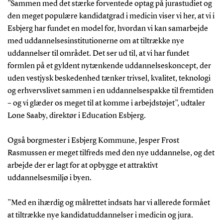
”Sammen med det stærke forventede optag på jurastudiet og
den meget populære kandidatgrad i medicin viser vi her, at vi i
Esbjerg har fundet en model for, hvordan vi kan samarbejde
med uddannelsesinstitutionerne om at tiltrække nye
uddannelser til området. Det ser ud til, at vi har fundet
formlen på et gyldent nytænkende uddannelseskoncept, der
uden vestjysk beskedenhed tænker trivsel, kvalitet, teknologi
og erhvervslivet sammen i en uddannelsespakke til fremtiden
– og vi glæder os meget til at komme i arbejdstøjet”, udtaler
Lone Saaby, direktør i Education Esbjerg.
Også borgmester i Esbjerg Kommune, Jesper Frost
Rasmussen er meget tilfreds med den nye uddannelse, og det
arbejde der er lagt for at opbygge et attraktivt
uddannelsesmiljø i byen.
”Med en ihærdig og målrettet indsats har vi allerede formået
at tiltrække nye kandidatuddannelser i medicin og jura.