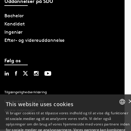
Uddannelser på SDU
Bachelor
Kandidat
Ingeniør
Efter- og videreuddannelse
Følg os
Tilgængelighedserklæring
Databeskyttelse på SDU
This website uses cookies
Cookie indstillinger
Vi bruger cookies til at tilpasse vores indhold og til at vise dig funktioner
til sociale medier og til at analysere vores trafik. Vi deler også
DANISH
Whistleblowerordning på SDU
oplysninger om din brug af vores hjemmeside med vores partnere inden
for sociale medier og analysepartnere. Vores partnere kan kombinere