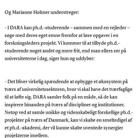
Og Marianne Holmer understreger:
- I DARA kan ph.d.-studerende – sammen med en vejleder –
søge med deres eget emne fremfor at løse opgaver i en
forskningsleders projekt. Vi kommer til at tilbyde ph.d.-
studerende noget andet og mere frit, end man ellers ser på
universiteterne i dag, siger hun og uddyber:
- Det bliver virkelig spændende at opbygge et økosystem på
tværs af universitetssektoren, hvor vi skal have det tværfaglige
til at løfte sig. DARA samler folk på en måde, så de kan
inspirere hinanden på tværs af discipliner og institutioner.
Netop ved at samle unikke og videnskabeligt forskellige ph.d.-
projekter på tværs af Danmark, kan vi skabe en smeltedigel af
et ph.d.-akademi, der vil kunne skabe uventede synergier
projekterne imellem.