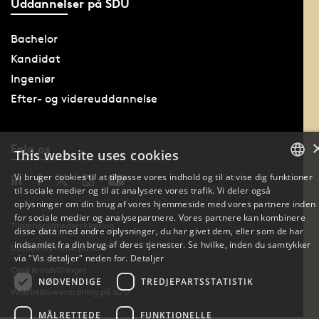
Uddannelser på SDU
Bachelor
Kandidat
Ingeniør
Efter- og videreuddannelse
Følg os
This website uses cookies
Vi bruger cookies til at tilpasse vores indhold og til at vise dig funktioner
til sociale medier og til at analysere vores trafik. Vi deler også
DANISH
oplysninger om din brug af vores hjemmeside med vores partnere inden
for sociale medier og analysepartnere. Vores partnere kan kombinere
DANISH
Tilgængelighedserklæring
disse data med andre oplysninger, du har givet dem, eller som de har
indsamlet fra din brug af deres tjenester. Se hvilke, inden du samtykker
Databeskyttelse på SDU
ENGLISH
via "Vis detaljer" neden for.
Detaljer
Cookie indstillinger
NØDVENDIGE
TREDJEPARTSSTATISTIK
Whistleblowerordning på SDU
MÅLRETTEDE
FUNKTIONELLE