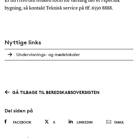
Er du i tvivl om hvilken form for varsling der er i specifik
bygning, så kontakt Teknisk service på tlf. 6550 8888.
Nyttige links
Undervisnings- og mødelokaler
GÅ TILBAGE TIL BEREDSKABSOVERSIGTEN
Del siden på
FACEBOOK
X
LINKEDIN
EMAIL