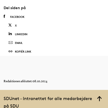
Del siden på
FACEBOOK
X
LINKEDIN
EMAIL
KOPIÉR LINK
Redaktionen afsluttet: 08.10.2024
SDUnet – Intranettet for alle medarbejdere
på SDU