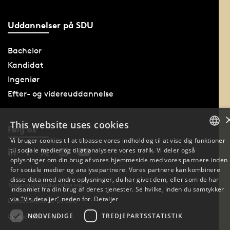
Uddannelser på SDU
Bachelor
Kandidat
Ingeniør
Efter- og videreuddannelse
This website uses cookies
Følg os
Vi bruger cookies til at tilpasse vores indhold og til at vise dig funktioner
til sociale medier og til at analysere vores trafik. Vi deler også
DANISH
oplysninger om din brug af vores hjemmeside med vores partnere inden
for sociale medier og analysepartnere. Vores partnere kan kombinere
DANISH
disse data med andre oplysninger, du har givet dem, eller som de har
Tilgængelighedserklæring
indsamlet fra din brug af deres tjenester. Se hvilke, inden du samtykker
ENGLISH
via "Vis detaljer" neden for.
Detaljer
Databeskyttelse på SDU
NØDVENDIGE
TREDJEPARTSSTATISTIK
Cookie indstillinger