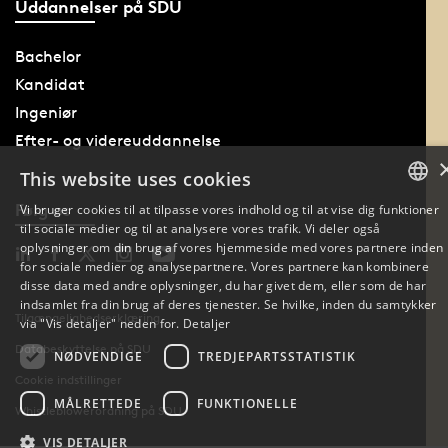
Uddannelser på SDU
Bachelor
Kandidat
Ingeniør
Efter- og videreuddannelse
This website uses cookies
Følg os
Vi bruger cookies til at tilpasse vores indhold og til at vise dig funktioner
til sociale medier og til at analysere vores trafik. Vi deler også
DANISH
oplysninger om din brug af vores hjemmeside med vores partnere inden
for sociale medier og analysepartnere. Vores partnere kan kombinere
DANISH
disse data med andre oplysninger, du har givet dem, eller som de har
indsamlet fra din brug af deres tjenester. Se hvilke, inden du samtykker
Tilgængelighedserklæring
ENGLISH
via "Vis detaljer" neden for.
Detaljer
Databeskyttelse på SDU
NØDVENDIGE
TREDJEPARTSSTATISTIK
Cookie indstillinger
MÅLRETTEDE
FUNKTIONELLE
Whistleblowerordning på SDU
VIS DETALJER