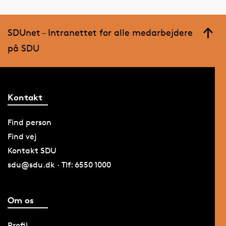
SDUnet – Intranettet for alle medarbejdere
på SDU
Kontakt
Find person
Find vej
Kontakt SDU
sdu@sdu.dk · Tlf: 6550 1000
Om os
Profil