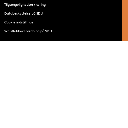
Tilgængelighedserklæring
Databeskyttelse på SDU
Cookie indstillinger
Whistleblowerordning på SDU