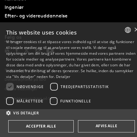
Ingeniør
Efter- og videreuddannelse
This website uses cookies
Følg os
Vi bruger cookies til at tilpasse vores indhold og til at vise dig funktioner
til sociale medier og til at analysere vores trafik. Vi deler også
DANISH
oplysninger om din brug af vores hjemmeside med vores partnere inden
for sociale medier og analysepartnere. Vores partnere kan kombinere
DANISH
disse data med andre oplysninger, du har givet dem, eller som de har
Tilgængelighedserklæring
indsamlet fra din brug af deres tjenester. Se hvilke, inden du samtykker
ENGLISH
via "Vis detaljer" neden for.
Detaljer
Databeskyttelse på SDU
NØDVENDIGE
TREDJEPARTSSTATISTIK
Cookie indstillinger
Whistleblowerordning på SDU
MÅLRETTEDE
FUNKTIONELLE
VIS DETALJER
AFVIS ALLE
ACCEPTER ALLE