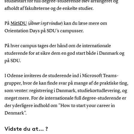
studiestart for full degree-studerende blev arrangeret og
afholdt af fakulteterne og de enkelte studier.
På
MitSDU
(
åbner i nyt vindue
) kan du læse mere om
Orientation Days på SDU’s campusser.
På hver campus tages der hånd om de internationale
studerende for at sikre dem en god start både i Danmark og
på SDU.
I Odense inviteres de studerende ind i Microsoft Teams-
grupper, hvor de kan finde svar på mange af de praktiske ting,
som venter: registrering i Danmark, studiekortudlevering, og
meget mere. For de internationale full degree-studerende er
der yderligere indhold om ”How to start your career in
Denmark”.
Vidste du at… ?