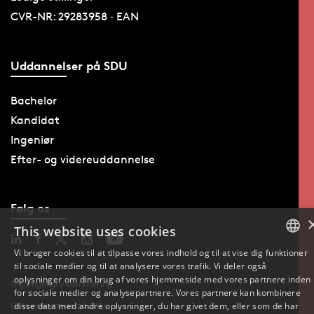
CVR-NR: 29283958 · EAN
Uddannelser på SDU
Bachelor
Kandidat
Ingeniør
Efter- og videreuddannelse
Følg os
This website uses cookies
Vi bruger cookies til at tilpasse vores indhold og til at vise dig funktioner
til sociale medier og til at analysere vores trafik. Vi deler også
DANISH
oplysninger om din brug af vores hjemmeside med vores partnere inden
Tilgængelighedserklæring
for sociale medier og analysepartnere. Vores partnere kan kombinere
DANISH
disse data med andre oplysninger, du har givet dem, eller som de har
Databeskyttelse på SDU