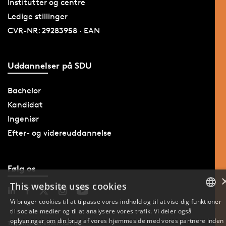
Institutter og centre
Ledige stillinger
CVR-NR: 29283958 · EAN
Uddannelser på SDU
Bachelor
Kandidat
Ingeniør
Efter- og videreuddannelse
Følg os
This website uses cookies
Vi bruger cookies til at tilpasse vores indhold og til at vise dig funktioner
til sociale medier og til at analysere vores trafik. Vi deler også
DANISH
oplysninger om din brug af vores hjemmeside med vores partnere inden
Tilgængelighedserklæring