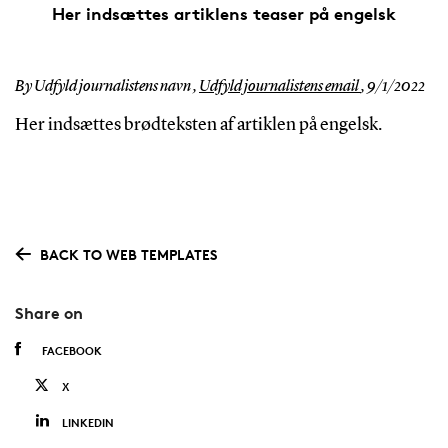
Her indsættes artiklens teaser på engelsk
By Udfyld journalistens navn ,
Udfyld journalistens email
,
9/1/2022
Her indsættes brødteksten af artiklen på engelsk.
BACK TO WEB TEMPLATES
Share on
FACEBOOK
X
LINKEDIN