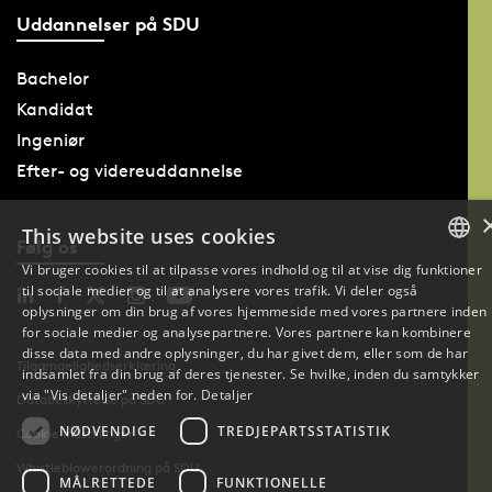
Uddannelser på SDU
Bachelor
Kandidat
Ingeniør
Efter- og videreuddannelse
This website uses cookies
Følg os
Vi bruger cookies til at tilpasse vores indhold og til at vise dig funktioner
til sociale medier og til at analysere vores trafik. Vi deler også
DANISH
oplysninger om din brug af vores hjemmeside med vores partnere inden
for sociale medier og analysepartnere. Vores partnere kan kombinere
DANISH
disse data med andre oplysninger, du har givet dem, eller som de har
Tilgængelighedserklæring
indsamlet fra din brug af deres tjenester. Se hvilke, inden du samtykker
ENGLISH
via "Vis detaljer" neden for.
Detaljer
Databeskyttelse på SDU
NØDVENDIGE
TREDJEPARTSSTATISTIK
Cookie indstillinger
Whistleblowerordning på SDU
MÅLRETTEDE
FUNKTIONELLE