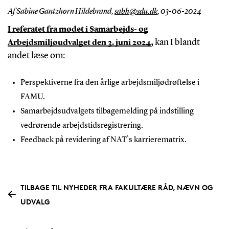
Af Sabine Gantzhorn Hildebrand,
sabh@sdu.dk
,
03-06-2024
I referatet fra mødet i Samarbejds- og
,
kan I blandt
Arbejdsmiljøudvalget den 3. juni 2024
andet læse om:
P
erspektiverne fra den årlige arbejdsmiljødrøftelse i
FAMU.
Samarbejdsudvalgets tilbagemelding på indstilling
vedrørende
arbejdstidsregistrering.
Feedback på revidering af NAT`s karrierematrix.
TILBAGE TIL NYHEDER FRA FAKULTÆRE RÅD, NÆVN OG
UDVALG