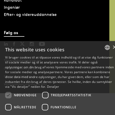
Kandidat
Ingeniør
Efter- og videreuddannelse
Følg os
This website uses cookies
Vi bruger cookies til at tilpasse vores indhold og til at vise dig funktioner
Tilgængelighedserklæring
til sociale medier og til at analysere vores trafik. Vi deler også
DANISH
oplysninger om din brug af vores hjemmeside med vores partnere inden
Databeskyttelse på SDU
for sociale medier og analysepartnere. Vores partnere kan kombinere
DANISH
Cookie indstillinger
disse data med andre oplysninger, du har givet dem, eller som de har
indsamlet fra din brug af deres tjenester. Se hvilke, inden du samtykker
Whistleblowerordning på SDU
ENGLISH
via "Vis detaljer" neden for.
Detaljer
NØDVENDIGE
TREDJEPARTSSTATISTIK
MÅLRETTEDE
FUNKTIONELLE