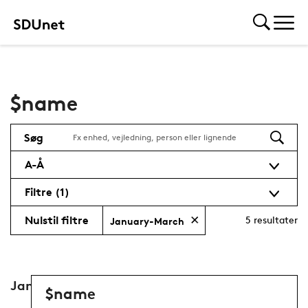
$name
Søg
A-Å
Filtre
(1)
Nulstil filtre
5
resultater
January-March
January-March
$name