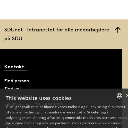
SDUnet – Intranettet for alle medarbejdere
på SDU
Kontakt
Find person
Find vej
Kontakt SDU
This website uses cookies
sdu@sdu.dk · Tlf: 6550 1000
Vi bruger cookies til at tilpasse vores indhold og til at vise dig funktioner
til sociale medier og til at analysere vores trafik. Vi deler også
DANISH
oplysninger om din brug af vores hjemmeside med vores partnere inden
for sociale medier og analysepartnere. Vores partnere kan kombinere
Om os
DANISH