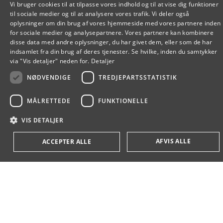
Vi bruger cookies til at tilpasse vores indhold og til at vise dig funktioner
til sociale medier og til at analysere vores trafik. Vi deler også
DANISH
oplysninger om din brug af vores hjemmeside med vores partnere inden
for sociale medier og analysepartnere. Vores partnere kan kombinere
DANISH
disse data med andre oplysninger, du har givet dem, eller som de har
indsamlet fra din brug af deres tjenester. Se hvilke, inden du samtykker
ENGLISH
via "Vis detaljer" neden for.
Detaljer
NØDVENDIGE
TREDJEPARTSSTATISTIK
MÅLRETTEDE
FUNKTIONELLE
VIS DETALJER
AFVIS ALLE
ACCEPTER ALLE
Nødvendige
Tredjepartsstatistik
Målrettede
Funktionelle
Strengt nødvendige cookies tillader kerne webfunktionalitet såsom
brugerlogin og kontostyring. Websiden kan ikke bruges korrekt uden strengt
nødvendige cookies.