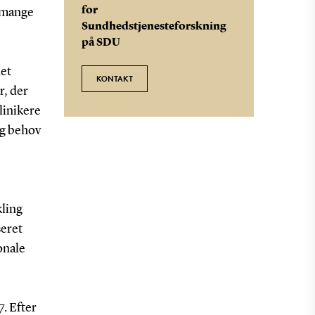
for
r mange
Sundhedstjenesteforskning
på SDU
net
KONTAKT
r, der
linikere
og behov
kling
seret
onale
7. Efter