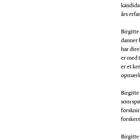
kandida
års erfa
Birgitte
danner 
har dire
er med t
er et ke
opmærks
Birgitt
som spø
forsknin
forsker
Birgitte