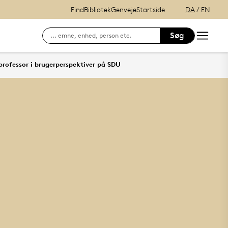
Find
Bibliotek
Genveje
Startside
DA
/
EN
Søg
Søg efter kontaktinformation på ansatte
E-læring (itslearning)
professor i brugerperspektiver på SDU
Hvordan finder du Syddansk Universitet?
Se lånerstatus, reservationer & f
Adgang til DigitalEksamen
Outlook Web Mail
mitSDU - For studerende ved SD