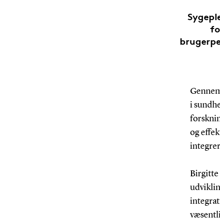
Sygeple
fo
brugerpe
Gennem 
i sundh
forskni
og effe
integrer
Birgitte
udviklin
integra
væsentli