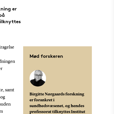
kning er
 på
ilknyttes
dragelse
Mød forskeren
ydningen
er
te, samt
Birgitte Nørgaards forskning
 og
er forankret i
esuden
sundhedsvæsenet, og hendes
om
professorat tilknyttes Institut