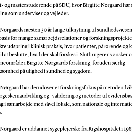
t- og masterstuderende på SDU, hvor Birgitte Nørgaard ha
ring som underviser og vejleder.
 Nørgaards næsten 30 år lange tilknytning til sundhedsvæse
basis for mange samarbejdsrelationer og forskningsprojekte
kte udspring i klinisk praksis, hvor patienter, pårørende og k
il at beslutte, hvad der skal forskes i. Slutbrugerens ønsker 
rneområde i Birgitte Nørgaards forskning, foruden særlig
omhed på ulighed i sundhed og sygdom.
e Nørgaard har derudover et forskningsfokus på metodeudvi
rgeskemaudvikling og -validering og metoder til evidensba
g i samarbejde med såvel lokale, som nationale og internati
e.
 Nørgaard er uddannet sygeplejerske fra Rigshospitalet i 198