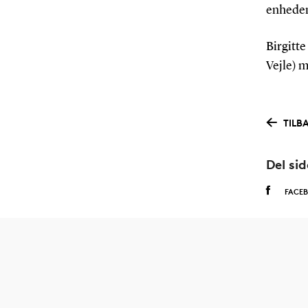
enhede
Birgitt
Vejle) m
TILB
Del si
FACE