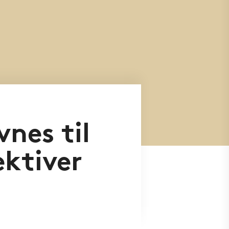
nes til
ektiver