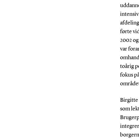
uddanne
intensiv
afdelin
førte vi
2002 og 
var for
omhandl
toårig 
fokus på
området
Birgitte
som lek
Brugerp
integrer
borgernæ