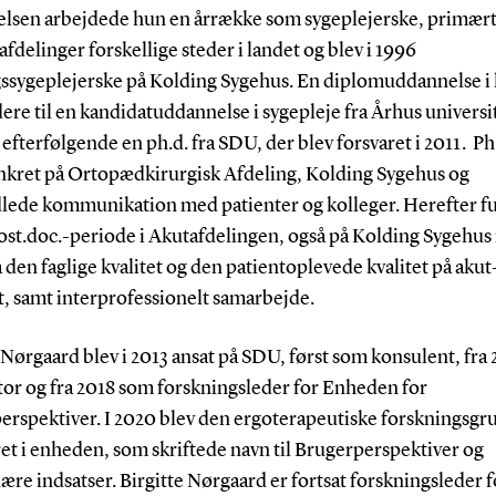
lsen arbejdede hun en årrække som sygeplejerske, primært
afdelinger forskellige steder i landet og blev i 1996
gssygeplejerske på Kolding Sygehus. En diplomuddannelse i 
dere til en kandidatuddannelse i sygepleje fra Århus universit
efterfølgende en ph.d. fra SDU, der blev forsvaret i 2011. Ph
ankret på Ortopædkirurgisk Afdeling, Kolding Sygehus og
ede kommunikation med patienter og kolleger. Herefter fu
post.doc.-periode i Akutafdelingen, også på Kolding Sygehu
 den faglige kvalitet og den patientoplevede kvalitet på akut
, samt interprofessionelt samarbejde.
 Nørgaard blev i 2013 ansat på SDU, først som konsulent, fra 
tor og fra 2018 som forskningsleder for Enheden for
erspektiver. I 2020 blev den ergoterapeutiske forskningsgr
et i enheden, som skriftede navn til Brugerperspektiver og
re indsatser. Birgitte Nørgaard er fortsat forskningsleder f