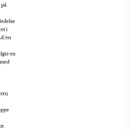
 på
ledelse
et i
.d.’en
lgte en
s med
-
2015
uppe
or