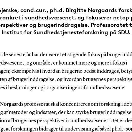
jerske, cand.cur., ph.d. Birgitte Nørgaards fors
rankret i sundhedsvæsenet, og fokuserer netop
rspektiver og brugerinddragelse. Professoratet t
Institut for Sundhedstjenesteforskning på SDU.
de seneste år har der været et stigende fokus på brugerind
edsvæsenet, og området er kommet mere og mere i fokus i
ngen; eksempelvis i hvordan brugerne bedst inddrages, bet
kten af brugerinddragelse, og hvordan brugernes perspektiv
es i beslutninger og i organiseringen af sundhedsvæsenet.
 Nørgaards professorat skal koncentreres om forskning i det
g af metoder og indsatser, der kan styrke brugerinddragelse
tion af brugernes perspektiver i sundhedsvæsenet. Det er d
gt at forskningen bidrager til undervisning af såvel ph.d.- s