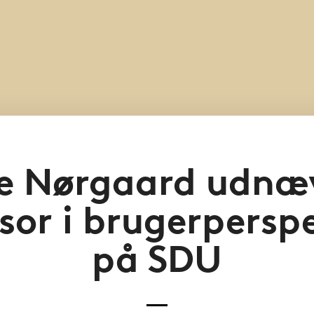
te Nørgaard udnæv
sor i brugerpersp
på SDU