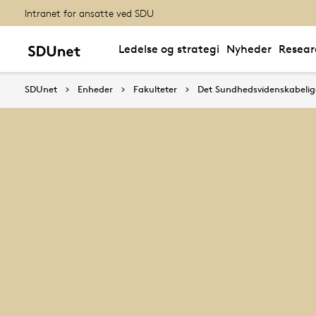
Intranet for ansatte ved SDU
Ledelse og strategi
Nyheder
Resear
SDUnet
Enheder
Fakulteter
Det Sundhedsvidenskabelig