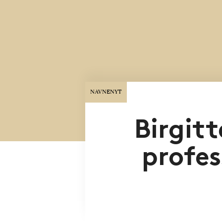
NAVNENYT
Birgit
profes