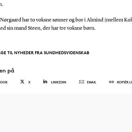
n.
e Nørgaard har to voksne sønner og bor i Almind (mellem Ko
ed sin mand Steen, der har tre voksne børn.
AGE TIL NYHEDER FRA SUNDHEDSVIDENSKAB
den på
BOOK
X
LINKEDIN
EMAIL
KOPIÉR L