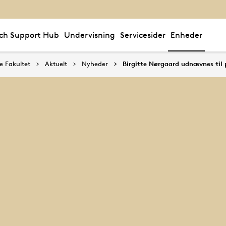
ch Support Hub
Undervisning
Servicesider
Enheder
e Fakultet
Aktuelt
Nyheder
Birgitte Nørgaard udnævnes til 