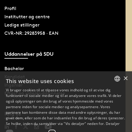
Profil
Institutter og centre
Ledige stillinger
CVR-NR: 29283958 · EAN
Uddannelser på SDU
Bachelor
×
Kandidat
This website uses cookies
Ingeniør
Vi bruger cookies til at tilpasse vores indhold og til at vise dig
Efter- og videreuddannelse
funktioner til sociale medier og til at analysere vores trafik. Vi deler
DANISH
også oplysninger om din brug af vores hjemmeside med vores
partnere inden for sociale medier og analysepartnere. Vores
DANISH
partnere kan kombinere disse data med andre oplysninger, du har
Følg os
givet dem, eller som de har indsamlet fra din brug af deres tjenester.
ENGLISH
Se hvilke, inden du samtykker via "Vis detaljer" neden for.
Detaljer