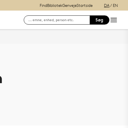
Find
Bibliotek
Genveje
Startside
DA
/
EN
Søg
Søg efter kontaktinformation på ansatte
E-læring (itslearning)
Hvordan finder du Syddansk Universitet?
Se lånerstatus, reservationer & f
Adgang til DigitalEksamen
Outlook Web Mail
n
mitSDU - For studerende ved SD