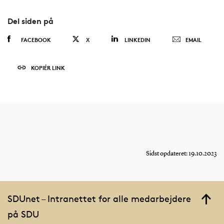
Del siden på
FACEBOOK
X
LINKEDIN
EMAIL
KOPIÉR LINK
Sidst opdateret: 19.10.2023
SDUnet – Intranettet for alle medarbejdere
på SDU