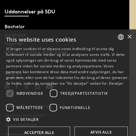
Uddannelser på SDU
Bachelor
×
Kandidat
This website uses cookies
Ingeniør
Vi bruger cookies til at tilpasse vores indhold og til at vise dig
Efter- og videreuddannelse
funktioner til sociale medier og til at analysere vores trafik. Vi deler
DANISH
også oplysninger om din brug af vores hjemmeside med vores
partnere inden for sociale medier og analysepartnere. Vores
DANISH
partnere kan kombinere disse data med andre oplysninger, du har
Følg os
givet dem, eller som de har indsamlet fra din brug af deres tjenester.
ENGLISH
Se hvilke, inden du samtykker via "Vis detaljer" neden for.
Detaljer
NØDVENDIGE
TREDJEPARTSSTATISTIK
Tilgængelighedserklæring
MÅLRETTEDE
FUNKTIONELLE
Databeskyttelse på SDU
VIS DETALJER
Cookie indstillinger
AFVIS ALLE
ACCEPTER ALLE
Whistleblowerordning på SDU