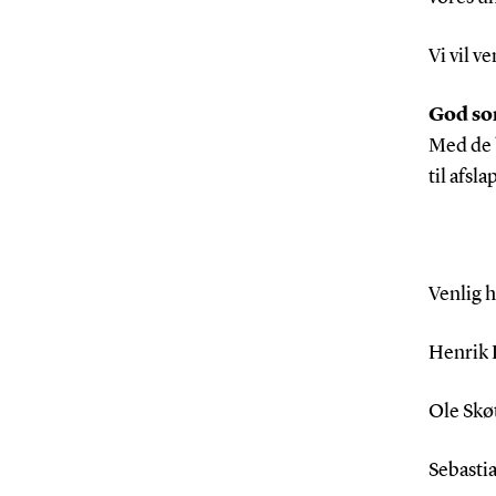
Vi vil v
God so
Med de 
til afsl
Venlig h
Henrik D
Ole Skøt
Sebasti