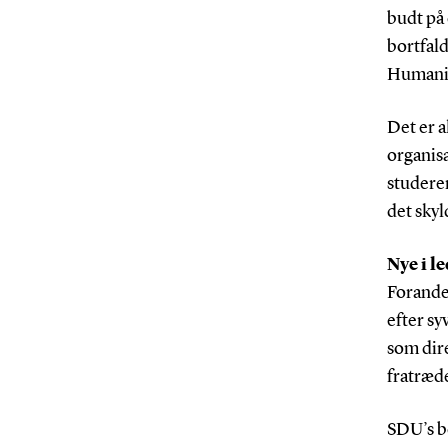
budt på 
bortfal
Humanis
Det er a
organisa
studere
det skyld
Nye i l
Forander
efter syv
som dir
fratræde
SDU’s b