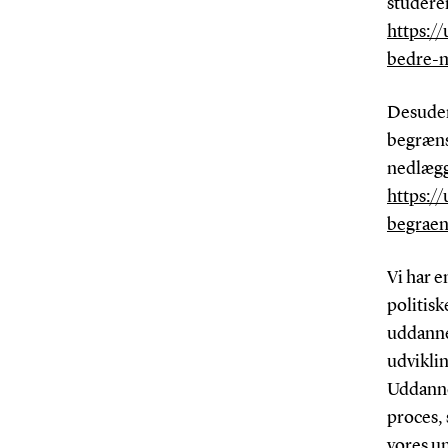
studere
https:/
bedre-m
Desuden 
begræns
nedlægg
https:/
begraen
Vi har e
politisk
uddannel
udviklin
Uddanne
proces, 
vores un