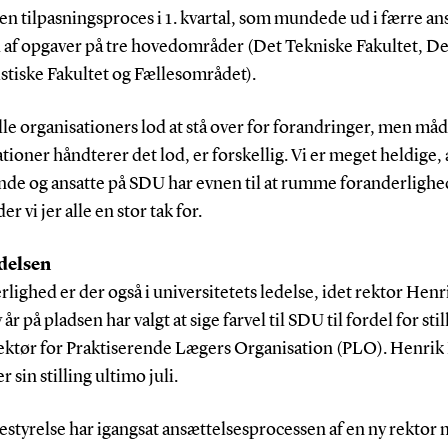
en tilpasningsproces i 1. kvartal, som mundede ud i færre an
d af opgaver på tre hovedområder (Det Tekniske Fakultet, De
tiske Fakultet og Fællesområdet).
lle organisationers lod at stå over for forandringer, men må
tioner håndterer det lod, er forskellig. Vi er meget heldige, 
nde og ansatte på SDU har evnen til at rumme foranderlighe
er vi jer alle en stor tak for.
edelsen
lighed er der også i universitetets ledelse, idet rektor Hen
 år på pladsen har valgt at sige farvel til SDU til fordel for sti
ektør for Praktiserende Lægers Organisation (PLO). Henri
r sin stilling ultimo juli.
estyrelse har igangsat ansættelsesprocessen af en ny rektor