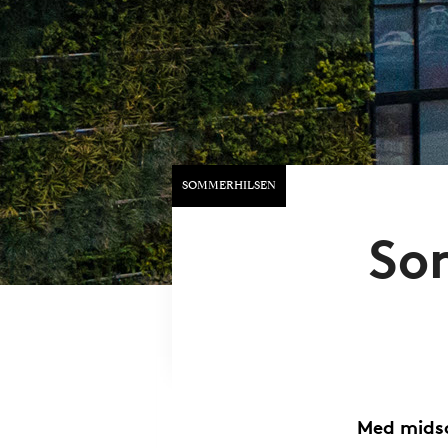
SOMMERHILSEN
So
Med mids