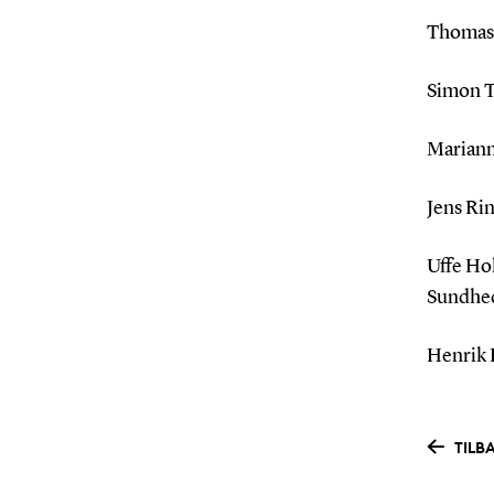
Thomas 
Simon T
Mariann
Jens Ri
Uffe Hol
Sundhed
Henrik 
TILB