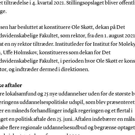
t tiltrædelse i 4. kvartal 2021. Stillingsopslaget bliver offentl
ge.
sen har besluttet at konstituere Ole Skøtt, dekan på Det
videnskabelige Fakultet, som rektor, fra den 1. august 2021
 at en ny rektor tiltræder. Institutleder for Institut for Molek
, Uffe Holmskov, konstitueres som dekan for Det
svidenskabelige Fakultet, i perioden hvor Ole Skøtt er kons
tor, og indtræder dermed i direktionen.
ke aftaler
re lokalsamfund og 25 nye uddannelser uden for de største 
eringens uddannelsespolitiske udspil, som blev præsenteret 
er en måneds forhandlinger indgik regeringen og et flertal i
get en politisk aftale den 25. juni. Aftalen indebærer en mål
kabe flere regionale uddannelsesudbud og begrænse optaget