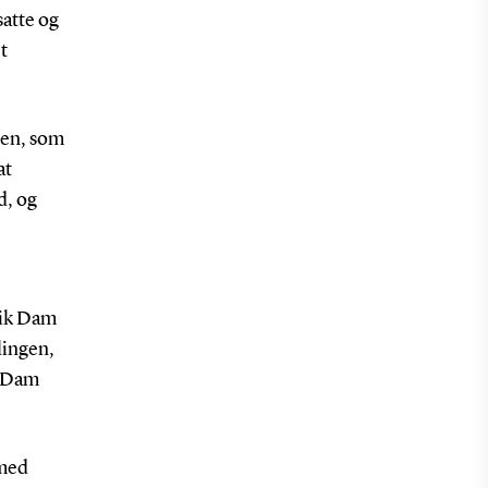
satte og
t
den, som
at
d, og
rik Dam
llingen,
k Dam
 med