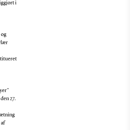
iggjort i
 og
ylær
titueret
byer”
den 27.
sætning
 af