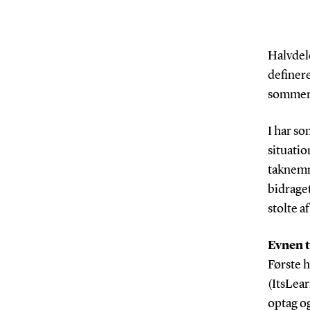
Halvdele
definere
sommerf
I har so
situatio
taknemme
bidraget
stolte a
Evnen t
Første h
(ItsLea
optag og