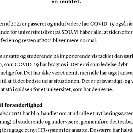
en realitet.
n af 2021 er passeret og indtil videre har COVID-19 også i å
nde for universitetslivet på SDU. Vi håber alle, at tiden efter
erien og resten af 2021 bliver mere normal.
m ansatte og studerende på imponerende vis tacklet den sær
n, som COVID-19 har bragt os i. Det er vi som ledelse dybt
lige for. Det har ikke været nemt, men alle har taget ansva
 til at få det bedste ud af situationen. Det er prisværdigt, og v
f at stå i spidsen for et universitet, som har den evne.
il foranderlighed
alvår 2021 har bl.a. handlet om at udrulle et nyt læringssyst
rning) til studerende og undervisere, gennemføre det testba
 ibrugtage et nyt HR-system for ansatte. Desværre har halvå