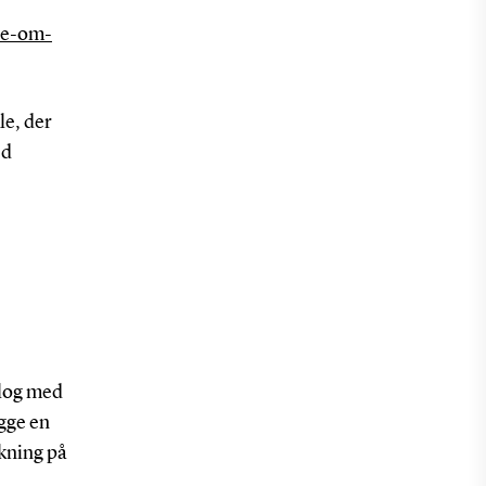
ale-om-
le, der
ed
alog med
gge en
rkning på