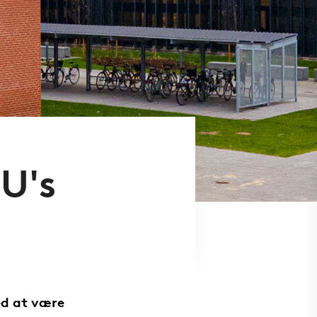
U's
d at være