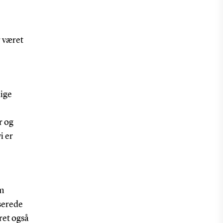
r været
lige
r og
i er
em
serede
ret også