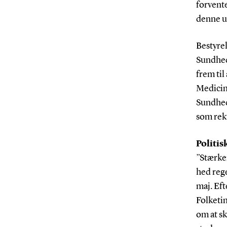
forvente
denne u
Bestyrel
Sundheds
frem til
Medicin
Sundhed
som rek
Politis
”Stærke
hed reg
maj. Eft
Folketin
om at s