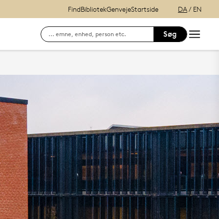
Find
Bibliotek
Genveje
Startside
DA
/
EN
Søg
Søg efter kontaktinformation på ansatte
E-læring (itslearning)
Hvordan finder du Syddansk Universitet?
Se lånerstatus, reservationer & f
Adgang til DigitalEksamen
Outlook Web Mail
mitSDU - For studerende ved SD