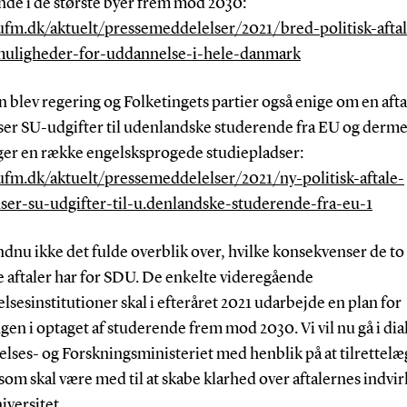
nde i de største byer frem mod 2030:
/ufm.dk/aktuelt/pressemeddelelser/2021/bred-politisk-aft
uligheder-for-uddannelse-i-hele-danmark
blev regering og Folketingets partier også enige om en afta
er SU-udgifter til udenlandske studerende fra EU og derm
er en række engelsksprogede studiepladser:
/ufm.dk/aktuelt/pressemeddelelser/2021/ny-politisk-aftale-
ser-su-udgifter-til-u.denlandske-studerende-fra-eu-1
ndnu ikke det fulde overblik over, hvilke konsekvenser de to
e aftaler har for SDU. De enkelte videregående
sesinstitutioner skal i efteråret 2021 udarbejde en plan for
gen i optaget af studerende frem mod 2030. Vi vil nu gå i di
lses- og Forskningsministeriet med henblik på at tilrettelæ
som skal være med til at skabe klarhed over aftalernes indvi
iversitet.