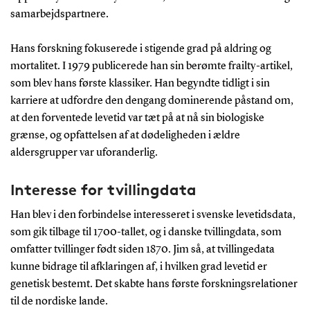
samarbejdspartnere.
Hans forskning fokuserede i stigende grad på aldring og
mortalitet. I 1979 publicerede han sin berømte frailty-artikel,
som blev hans første klassiker. Han begyndte tidligt i sin
karriere at udfordre den dengang dominerende påstand om,
at den forventede levetid var tæt på at nå sin biologiske
grænse, og opfattelsen af at dødeligheden i ældre
aldersgrupper var uforanderlig.
Interesse for tvillingdata
Han blev i den forbindelse interesseret i svenske levetidsdata,
som gik tilbage til 1700-tallet, og i danske tvillingdata, som
omfatter tvillinger født siden 1870. Jim så, at tvillingedata
kunne bidrage til afklaringen af, i hvilken grad levetid er
genetisk bestemt. Det skabte hans første forskningsrelationer
til de nordiske lande.