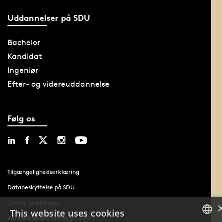
Uddannelser på SDU
Bachelor
Kandidat
Ingeniør
Efter- og videreuddannelse
Følg os
Tilgængelighedserklæring
Databeskyttelse på SDU
Cookie indstillinger
This website uses cookies
Whistleblowerordning på SDU