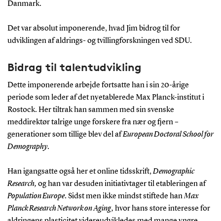
Danmark.
Det var absolut imponerende, hvad Jim bidrog til for
udviklingen af aldrings- og tvillingforskningen ved SDU.
Bidrag til talentudvikling
Dette imponerende arbejde fortsatte han i sin 20-årige
periode som leder af det nyetablerede Max Planck-institut i
Rostock. Her tiltrak han sammen med sin svenske
meddirektør talrige unge forskere fra nær og fjern –
generationer som tillige blev del af
European Doctoral School for
Demography
.
Han igangsatte også her et online tidsskrift,
Demographic
Research,
og han var desuden initiativtager til etableringen af
Population Europe
. Sidst men ikke mindst stiftede han
Max
Planck Research Network on Aging,
hvor hans store interesse for
aldringens plasticitet videreudvikledes med mange yngre