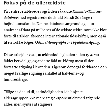
Fokus på de allerældste
På centret etableredes også den såkaldte
Kannisto-Thatcher
database
med registrerede dødsfald blandt 80+årige i
højindkomstlande. Denne database var grundlaget for
analyser af data på millioner af de ældste ældre, som ikke blot
førte til artikler i førende internationale tidsskrifter, men også
til en række bøger,
Odense Monographs on Population Ageing
.
Disse arbejder viste, at ældredødeligheden siden 1950 var
faldet betydeligt, og at dette fald nu bidrog mest til den
fortsatte stigning i levetiden. Ligesom det også forklarede den
meget kraftige stigning i antallet af halvfems- og
hundredårige.
Tillige så det ud til, at dødeligheden i de højeste
aldersgrupper ikke mere steg eksponentielt med stigende
alder, men syntes at stagnere.