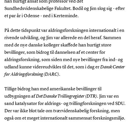
han hurtigt ansat som professor ved det
Sundhedsvidenskabelige Fakultet. Bodil og Jim slog sig - efter
et par år i Odense - ned i Kerteminde.
På dette tidspunkt var aldringsforskningen internationalt i en
rivende udvikling, og Jim var allerede en del heraf. Sammen
med de nye danske kolleger skaffede han hurtigt store
bevillinger, som bidrog til dannelsen af et center for
aldringsforskning, som siden med nye bevillinger fra ind- og
udland kunne videreudvikles til det, som i dag er
Dansk Center
for Aldringsforskning (DARC)
.
Tillige bidrog han med amerikanske bevillinger til
udbygningen af
Det Danske Tvillingregister (DTR)
. Jim var en
sand katalysator for aldrings- og tvillingforskningen ved SDU.
Der var ikke blot tale om tværvidenskabelig forskning, men
også om et meget internationalt sammensat forskningsmiljø.