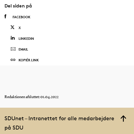
Del siden på
FACEBOOK
X
LINKEDIN
EMAIL
KOPIÉR LINK
Redaktionen afsluttet: 01.04.2022
SDUnet – Intranettet for alle medarbejdere
på SDU