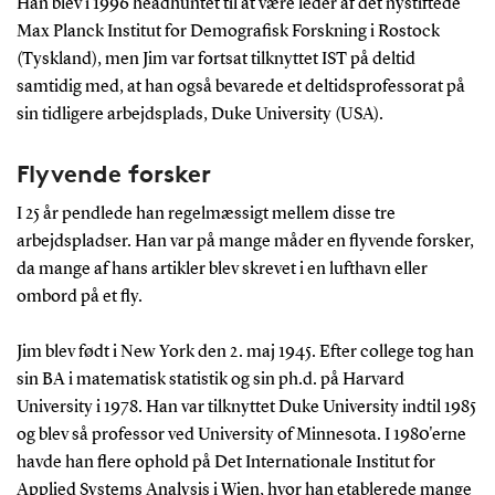
Han blev i 1996 headhuntet til at være leder af det nystiftede
Max Planck Institut for Demografisk Forskning i Rostock
(Tyskland), men Jim var fortsat tilknyttet IST på deltid
samtidig med, at han også bevarede et deltidsprofessorat på
sin tidligere arbejdsplads, Duke University (USA).
Flyvende forsker
I 25 år pendlede han regelmæssigt mellem disse tre
arbejdspladser. Han var på mange måder en flyvende forsker,
da mange af hans artikler blev skrevet i en lufthavn eller
ombord på et fly.
Jim blev født i New York den 2. maj 1945. Efter college tog han
sin BA i matematisk statistik og sin ph.d. på Harvard
University i 1978. Han var tilknyttet Duke University indtil 1985
og blev så professor ved University of Minnesota. I 1980'erne
havde han flere ophold på Det Internationale Institut for
Applied Systems Analysis i Wien, hvor han etablerede mange