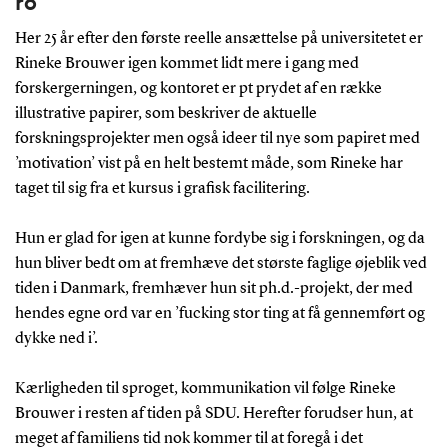
ro
Her 25 år efter den første reelle ansættelse på universitetet er
Rineke Brouwer igen kommet lidt mere i gang med
forskergerningen, og kontoret er pt prydet af en række
illustrative papirer, som beskriver de aktuelle
forskningsprojekter men også ideer til nye som papiret med
’motivation’ vist på en helt bestemt måde, som Rineke har
taget til sig fra et kursus i grafisk facilitering.
Hun er glad for igen at kunne fordybe sig i forskningen, og da
hun bliver bedt om at fremhæve det største faglige øjeblik ved
tiden i Danmark, fremhæver hun sit ph.d.-projekt, der med
hendes egne ord var en ’fucking stor ting at få gennemført og
dykke ned i’.
Kærligheden til sproget, kommunikation vil følge Rineke
Brouwer i resten af tiden på SDU. Herefter forudser hun, at
meget af familiens tid nok kommer til at foregå i det