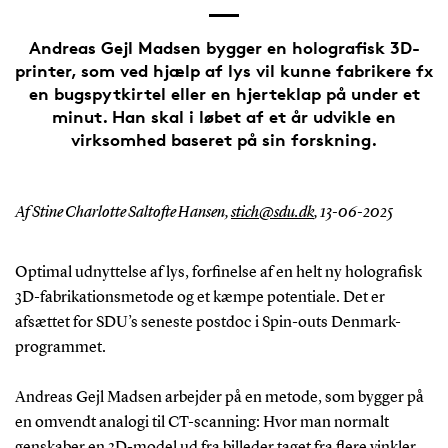
Andreas Gejl Madsen bygger en holografisk 3D-
printer, som ved hjælp af lys vil kunne fabrikere fx
en bugspytkirtel eller en hjerteklap på under et
minut. Han skal i løbet af et år udvikle en
virksomhed baseret på sin forskning.
Af Stine Charlotte Saltofte Hansen,
stich@sdu.dk
,
13-06-2025
Optimal udnyttelse af lys, forfinelse af en helt ny holografisk
3D-fabrikationsmetode og et kæmpe potentiale. Det er
afsættet for SDU’s seneste postdoc i Spin-outs Denmark-
programmet.
Andreas Gejl Madsen arbejder på en metode, som bygger på
en omvendt analogi til CT-scanning: Hvor man normalt
genskaber en 3D-model ud fra billeder taget fra flere vinkler,