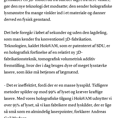
gør den nye teknologi det modsatte; den sender holografiske
lysmønstre fra mange vinkler ind i et materiale og danner
derved en fysisk genstand.
Det hele foregår i løbet af sekunder og uden den lagdeling,
som man kender fra konventionel 3D-fabrikation.
Teknologien, kaldet HoloVAM, som er patenteret af SDU, er
en holografisk forfinelse af en relativt ny 3D-
fabrikationsteknik, tomografisk volumetrisk additiv
fremstilling, hvor der i dag bruges dyre of meget lysstærke
lasere, som ikke må betjenes af lægmænd.
- Det er ineffektivt, fordi der er en masse lysspild. Tidligere
metoder spilder op mod 99% af lyset og kræver kraftige
lasere. Med vores holografiske tilgang i HoloVAM udnytter vi
over 95% af lyset, så vi kan fabrikere med lyskilder, der er lige
så små som en almindelig laserpointer, forklarer Andreas