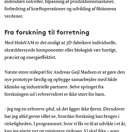
indendørs solceller, tilpasning af produktionsmaskiner,
forbedring af kræftoperationer og udvikling af fiktionens
verdener.
Fra forskning til forretning
Med HoloVAM er det muligt at 3D-fabrikere individuelle,
skræddersyede komponenter eller biologisk væv hurtigt,
præcist og energieffektivt.
Næste store milepæl for Andreas Gejl Madsen er at gøre den
nye prototype færdig og opbygge samarbejder med både
kliniske og industrielle partnere. Selve springet fra
forskningen ud i erhvervslivet er ikke stort for ham.
- Jeg tog en erhvervs-phd, så det ligger ikke fjernt. Derudover
har jeg altid gerne villet se, hvordan forskning kan bruges i
virkeligheden. I programmet, hvor vi får ro til at udvikle i et år,
kan jeg starte nyt og minimere risikoen. Vi skal ikke – som