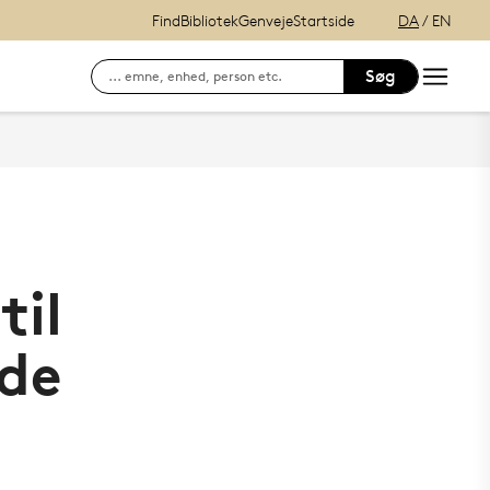
Find
Bibliotek
Genveje
Startside
DA
/
EN
Søg
Søg efter kontaktinformation på ansatte
E-læring (itslearning)
Hvordan finder du Syddansk Universitet?
Se lånerstatus, reservationer & f
Adgang til DigitalEksamen
Outlook Web Mail
til
mitSDU - For studerende ved SD
nde