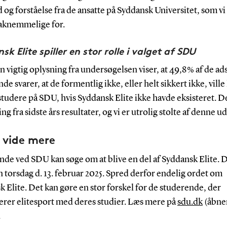
og forståelse fra de ansatte på Syddansk Universitet, som vi
aknemmelige for.
k Elite spiller en stor rolle i valget af SDU
 vigtig oplysning fra undersøgelsen viser, at 49,8 % af de a
de svarer, at de formentlig ikke, eller helt sikkert ikke, ville
 studere på SDU, hvis Syddansk Elite ikke havde eksisteret. D
ing fra sidste års resultater, og vi er utrolig stolte af denne u
u vide mere
de ved SDU kan søge om at blive en del af Syddansk Elite. D
en torsdag d. 13. februar 2025. Spred derfor endelig ordet om
 Elite. Det kan gøre en stor forskel for de studerende, der
rer elitesport med deres studier. Læs mere på
sdu.dk
(åbner
.