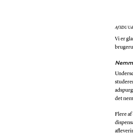
Af SDU Ud
Vi er gl
brugerun
Nemmer
Undersøg
studeren
adspurgt
det nem
Flere af
dispens
afleveri