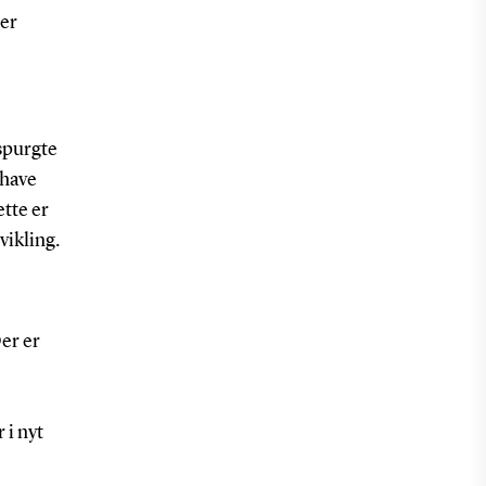
 er
dspurgte
 have
ette er
dvikling.
er er
 i nyt