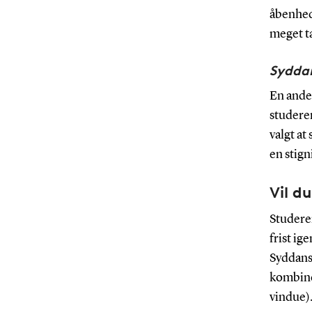
åbenhed 
meget t
Syddans
En anden
studeren
valgt at
en stign
Vil d
Studeren
frist ig
Syddansk
kombine
vindue)