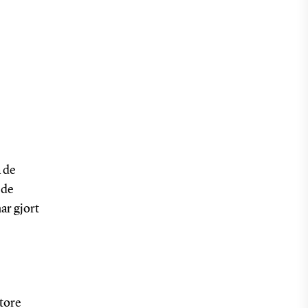
å de
 de
ar gjort
store