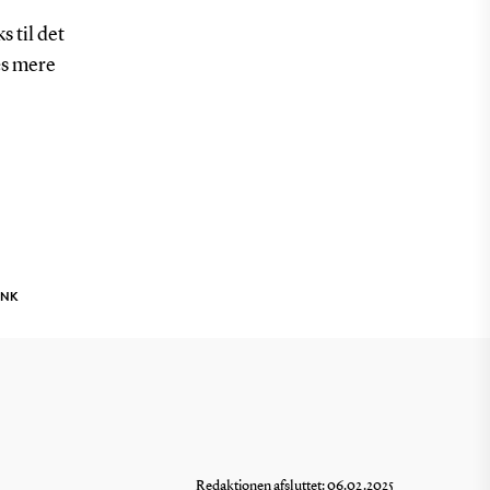
 til det
æs mere
INK
Redaktionen afsluttet: 06.02.2025