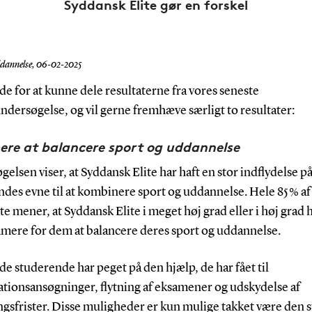
Syddansk Elite gør en forskel
dannelse,
06-02-2025
ade for at kunne dele resultaterne fra vores seneste
dersøgelse, og vil gerne fremhæve særligt to resultater:
e at balancere sport og uddannelse
elsen viser, at Syddansk Elite har haft en stor indflydelse p
des evne til at kombinere sport og uddannelse. Hele 85 % af
e mener, at Syddansk Elite i meget høj grad eller i høj grad h
mere for dem at balancere deres sport og uddannelse.
 de studerende har peget på den hjælp, de har fået til
ationsansøgninger, flytning af eksamener og udskydelse af
ngsfrister. Disse muligheder er kun mulige takket være den 