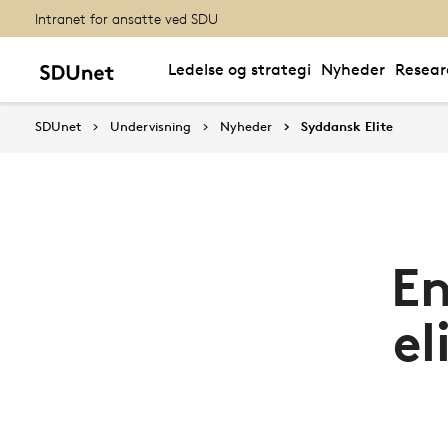
Intranet for ansatte ved SDU
Ledelse og strategi
Nyheder
Resear
SDUnet
Undervisning
Nyheder
Syddansk Elite
En
el