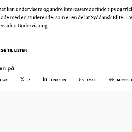
t kan undervisere og andre interesserede finde tips og tricks
øde med en studerende, som er en del af Syddansk Elite. L
icesiden Undervisning
.
GE TIL LISTEN
den på
BOOK
X
LINKEDIN
EMAIL
KOPIÉR L