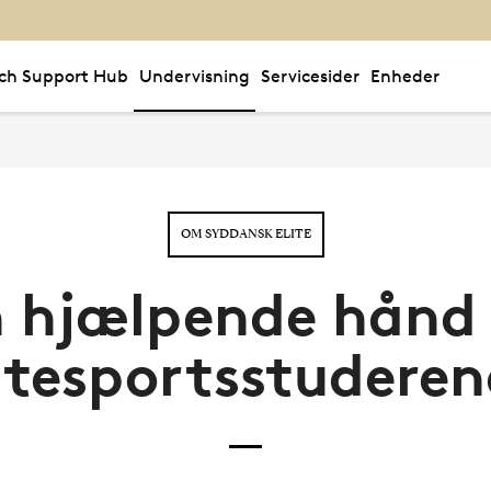
ch Support Hub
Undervisning
Servicesider
Enheder
OM SYDDANSK ELITE
 hjælpende hånd 
itesportsstudere