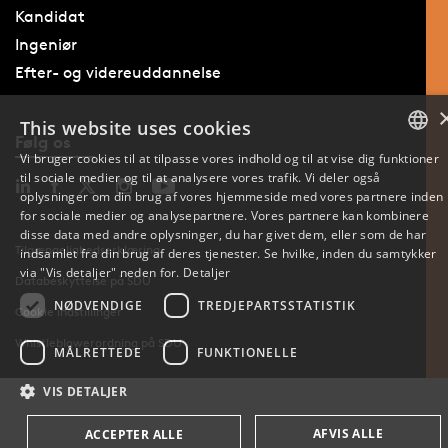
Kandidat
Ingeniør
Efter- og videreuddannelse
This website uses cookies
Følg os
Vi bruger cookies til at tilpasse vores indhold og til at vise dig funktioner
til sociale medier og til at analysere vores trafik. Vi deler også
DANISH
oplysninger om din brug af vores hjemmeside med vores partnere inden
for sociale medier og analysepartnere. Vores partnere kan kombinere
DANISH
disse data med andre oplysninger, du har givet dem, eller som de har
Tilgængelighedserklæring
indsamlet fra din brug af deres tjenester. Se hvilke, inden du samtykker
ENGLISH
via "Vis detaljer" neden for.
Detaljer
Databeskyttelse på SDU
NØDVENDIGE
TREDJEPARTSSTATISTIK
Cookie indstillinger
Whistleblowerordning på SDU
MÅLRETTEDE
FUNKTIONELLE
VIS DETALJER
AFVIS ALLE
ACCEPTER ALLE