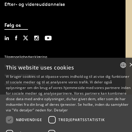
Efter- og videreuddannelse
Følg os
Tilgængelighedserklæring
Databeskyttelse på SDU
This website uses cookies
Cookie indstillinger
Vi bruger cookies til at tilpasse vores indhold og til at vise dig funktioner
til sociale medier og til at analysere vores trafik. Vi deler også
DANISH
Whistleblowerordning på SDU
oplysninger om din brug af vores hjemmeside med vores partnere inden
for sociale medier og analysepartnere. Vores partnere kan kombinere
DANISH
disse data med andre oplysninger, du har givet dem, eller som de har
indsamlet fra din brug af deres tjenester. Se hvilke, inden du samtykker
ENGLISH
via "Vis detaljer" neden for.
Detaljer
NØDVENDIGE
TREDJEPARTSSTATISTIK