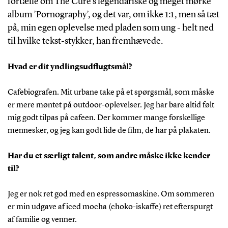
fortælle om The Cure’s legendariske og meget mørke
album ’Pornography’, og det var, om ikke 1:1, men så tæt
på, min egen oplevelse med pladen som ung - helt ned
til hvilke tekst-stykker, han fremhævede.
Hvad er dit yndlingsudflugtsmål?
Cafebiografen. Mit urbane take på et spørgsmål, som måske
er mere møntet på outdoor-oplevelser. Jeg har bare altid følt
mig godt tilpas på cafeen. Der kommer mange forskellige
mennesker, og jeg kan godt lide de film, de har på plakaten.
Har du et særligt talent, som andre måske ikke kender
til?
Jeg er nok ret god med en espressomaskine. Om sommeren
er min udgave af iced mocha (choko-iskaffe) ret efterspurgt
af familie og venner.