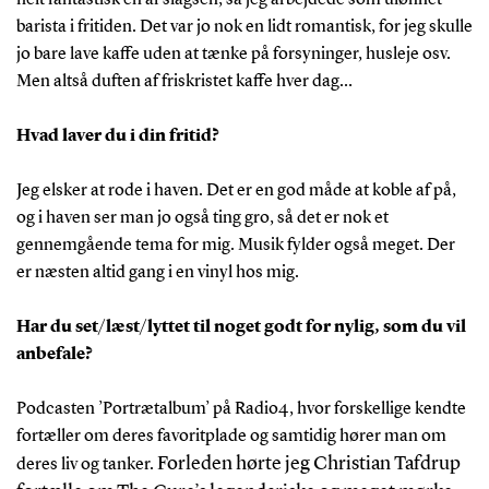
barista i fritiden. Det var jo nok en lidt romantisk, for jeg skulle
jo bare lave kaffe uden at tænke på forsyninger, husleje osv.
Men altså duften af friskristet kaffe hver dag…
Hvad laver du i din fritid?
Jeg elsker at rode i haven. Det er en god måde at koble af på,
og i haven ser man jo også ting gro, så det er nok et
gennemgående tema for mig. Musik fylder også meget. Der
er næsten altid gang i en vinyl hos mig.
Har du set/læst/lyttet til noget godt for nylig, som du vil
anbefale?
Podcasten ’Portrætalbum’ på Radio4, hvor forskellige kendte
fortæller om deres favoritplade og samtidig hører man om
Forleden hørte jeg Christian Tafdrup
deres liv og tanker.