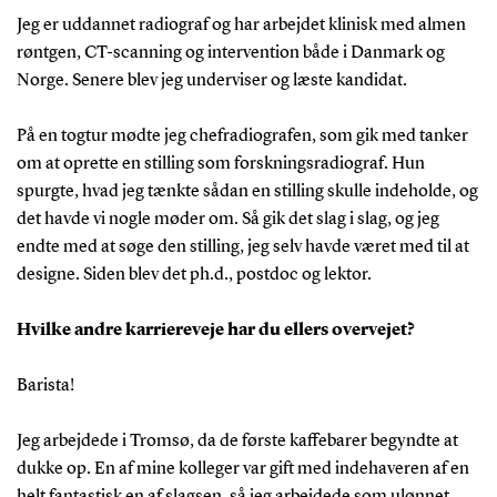
Jeg er uddannet radiograf og har arbejdet klinisk med almen
røntgen, CT-scanning og intervention både i Danmark og
Norge. Senere blev jeg underviser og læste kandidat.
På en togtur mødte jeg chefradiografen, som gik med tanker
om at oprette en stilling som forskningsradiograf. Hun
spurgte, hvad jeg tænkte sådan en stilling skulle indeholde, og
det havde vi nogle møder om. Så gik det slag i slag, og jeg
endte med at søge den stilling, jeg selv havde været med til at
designe. Siden blev det ph.d., postdoc og lektor.
Hvilke andre karriereveje har du ellers overvejet?
Barista!
Jeg arbejdede i Tromsø, da de første kaffebarer begyndte at
dukke op. En af mine kolleger var gift med indehaveren af en
helt fantastisk en af slagsen, så jeg arbejdede som ulønnet