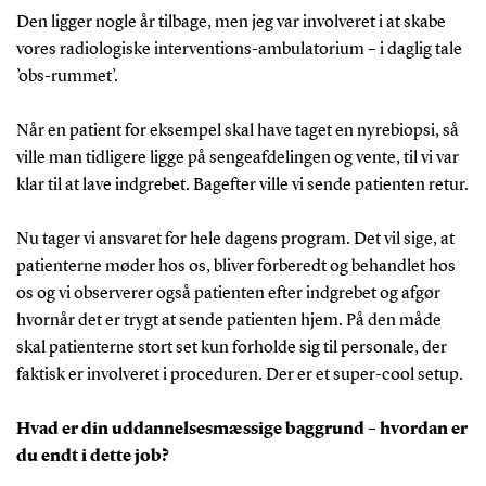
Den ligger nogle år tilbage, men jeg var involveret i at skabe
vores radiologiske interventions-ambulatorium – i daglig tale
’obs-rummet’.
Når en patient for eksempel skal have taget en nyrebiopsi, så
ville man tidligere ligge på sengeafdelingen og vente, til vi var
klar til at lave indgrebet. Bagefter ville vi sende patienten retur.
Nu tager vi ansvaret for hele dagens program. Det vil sige, at
patienterne møder hos os, bliver forberedt og behandlet hos
os og vi observerer også patienten efter indgrebet og afgør
hvornår det er trygt at sende patienten hjem. På den måde
skal patienterne stort set kun forholde sig til personale, der
faktisk er involveret i proceduren. Der er et super-cool setup.
Hvad er din uddannelsesmæssige baggrund – hvordan er
du endt i dette job?