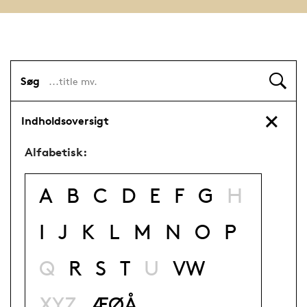
Søg
Indholdsoversigt
Alfabetisk:
A
B
C
D
E
F
G
H
I
J
K
L
M
N
O
P
Q
R
S
T
U
VW
XYZ
ÆØÅ