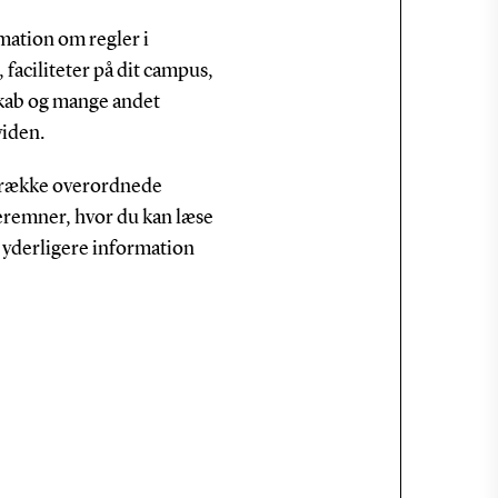
mation om regler i
 faciliteter på dit campus,
kab og mange andet
viden.
 række overordnede
eremner, hvor du kan læse
l yderligere information