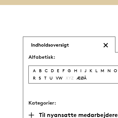
Indholdsoversigt
Alfabetisk:
A
B
C
D
E
F
G
H
I
J
K
L
M
N
O
R
S
T
U
VW
XYZ
ÆØÅ
Kategorier:
Til nyansatte medarbejdere