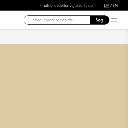
Find
Bibliotek
Genveje
Startside
DA
/
EN
Søg
Søg efter kontaktinformation på ansatte
E-læring (itslearning)
Hvordan finder du Syddansk Universitet?
Se lånerstatus, reservationer & f
Adgang til DigitalEksamen
Outlook Web Mail
mitSDU - For studerende ved SD